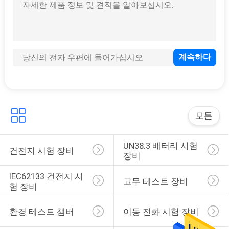
연
락
주
세
요
모든
뉴
UN38.3 배터리 시험 
건전지 시험 장비
스
장비
IEC62133 건전지 시
고무 테스트 장비
험 장비
인
환경 테스트 챔버
이동 전화 시험 장비
용