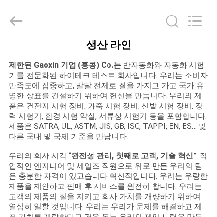
Dongguan
Gaoxin
Testing
Equipment
Co.,
Ltd.，.
All
생산 라인
Rights
집
Reserved.
Developed
제한된 Gaoxin 기업 (홍콩) Co.는
반자동화와 자동화 시험
by
ECER
기를 전문화된 하이테크 테스트 회사입니다. 우리는 소비자
제
만족도에 집중하고, 발달 전제로 질을 가지고 가고 국가 유
명한 상표를 건설하기 위하여 헌신을 만듭니다. 우리의 제
품
품은 건전지 시험 장비, 가죽 시험 장비, 신발 시험 장비, 장
력 시험기, 환경 시험 약실, 서류상 시험기 등을 포함합니다.
제품은 SATRA, UL, ASTM, JIS, GB, ISO, TAPPI, EN, BS… 및
우
다른 국내 및 국제 기준을 만납니다.
리
우리의 회사 시각 “
완전성 관리, 첫째로 고객, 기술 혁신
”. 직
업적인 엔지니어 및 세일즈 직원으로 위로 만든 우리의 팀
에
은 충분한 자격이 있고습니다 혁신적입니다. 우리는 우량한
제품을 제안하고 판매 후 서비스를 완전히 합니다. 우리는
대
고객의 제품의 질을 지키고 회사 가치를 개량하기 위하여
열심히 일할 것입니다. 우리는 우리가 문제를 해결하고 제
품 가치를 개량한다고 것을 돕는 우리의 제일 노력을 만들