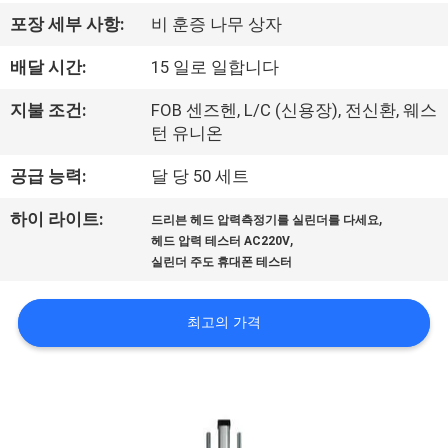
하
포장 세부 사항:
비 훈증 나무 상자
여
배달 시간:
15 일로 일합니다
공
지불 조건:
FOB 센즈헨, L/C (신용장), 전신환, 웨스
턴 유니온
장
공급 능력:
달 당 50 세트
여
,
하이 라이트:
행
드리븐 헤드 압력측정기를 실린더를 다세요
,
헤드 압력 테스터 AC220V
실린더 주도 휴대폰 테스터
품
최고의 가격
질
관
리