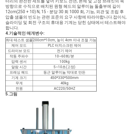
터리의 완전한 세트를 넣어 키보드 전면, 본체 및 고정 브래킷의 축
문
방향으로 수직으로 배치된 원형 헤드의 알루미늄 돌출부에 길이
12cm(250 + 10) N, 15 - 분당 30 회 1000 회, 기능, 외관 및 조립 후
을
압출 샘플의 빈도는 관련 표준의 요구 사항에 따라야합니다.접이식,
슬라이딩 및 회전 구조의 휴대용 기계는 닫힌 상태에서 테스트해야
요
합니다.
4
.기술적인 매개변수:
구
최대 테스트 샘플
200cm*10cm, 높이 4cm 이내 조절 가능
제어 모드
PLC 터치스크린 제어
하
드라이브 모드
전기 제어
작동 주파수
10~60회/분
세
압력 센서
100kg
알람 시간
5~10초(고정)
프레싱 헤드
둥근 알루미늄 막대로 만든
요
기계 크기
450*330*500mm
무게
40kg
전원
AC220/50HZ
5
.그림
사
이
트
맵