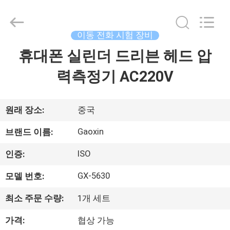
2026
Dongguan
Gaoxin
Testing
Equipment
이동 전화 시험 장비
Co.,
Ltd.，.
All
휴대폰 실린더 드리븐 헤드 압
집
Rights
Reserved.
Developed
력측정기 AC220V
by
ECER
제
품
원래 장소:
중국
Gaoxin
브랜드 이름:
우
ISO
인증:
리
GX-5630
모델 번호:
에
최소 주문 수량:
1개 세트
대
가격:
협상 가능