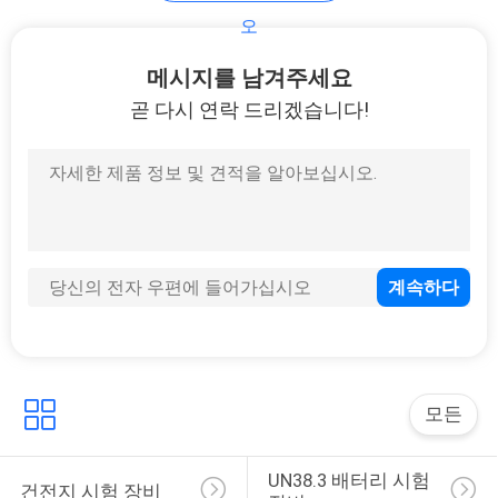
오
케이블 시험 장비
메시지를 남겨주세요
곧 다시 연락 드리겠습니다!
14
자 테스트 머신
모든
54
UN38.3 배터리 시험 
건전지 시험 장비