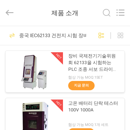
Dongguan
Gaoxin
Testing
제품 소개
Equipment
Co.,
Ltd.，.
All
집
Rights
163
Reserved.
중국 IEC62133 건전지 시험 장비
Developed
by
ECER
건전지 시험 장비
제
HOT
장비 국제전기기술위원
품
회 62133을 시험하는
PLC 조종 서보 드라이브
배터리 분쇄
협상 가능 MOQ:1SET
우
지금 문의
33
리
UN38.3 배터리 시험
HOT
고온 배터리 단락 테스터
에
100V 1000A
장비
대
협상 가능 MOQ:1개 세트