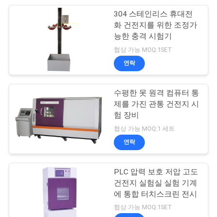
304 스테인리스 휴대전
110
화 건전지를 위한 조정가
PRIVACY
능한 충격 시험기
장력 시험 장비
POLICY
협상 가능 MOQ:1SET
연락
수평한 못 원격 컴퓨터 통
제를 가진 관통 건전지 시
험 장비
97
협상 가능 MOQ:1 세트
연락
서류상 시험 장비
PLC 압력 보호 저압 고도
건전지 실험실 실험 기계
에 통합 터치스크린 전시
협상 가능 MOQ:1SET