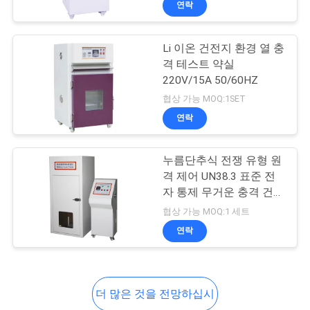
연락
15
헬멧 시험 장비
Li 이온 건전지 환경 열 충
격 테스트 약실
220V/15A 50/60HZ
협상 가능 MOQ:1SET
연락
8
누름단추식 전쟁 유형 원
격 제어 UN38.3 표준 전
자 통제 무거운 충격 건전
수화물 시험 장비
지 실험실 실험 장비
협상 가능 MOQ:1 세트
연락
더 많은 것을 전망하십시
27