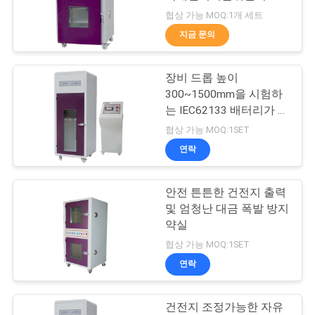
62133
협상 가능 MOQ:1개 세트
연
지금 문의
80
락
장비 드롭 높이
주
환경 테스트 챔버
300~1500mm을 시험하
세
는 IEC62133 배터리가 급
락 시험을 받습니다
협상 가능 MOQ:1SET
요
연락
뉴
안전 튼튼한 건전지 출력
88
및 엄청난 대금 폭발 방지
스
약실
이동 전화 시험 장비
협상 가능 MOQ:1SET
인
연락
용
건전지 조정가능한 자유