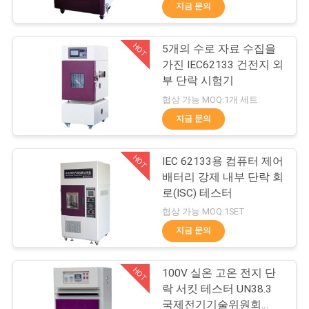
하
지금 문의
여
HOT
5개의 수로 자료 수집을
27
가진 IEC62133 건전지 외
공
IEC62133 건전지 시
부 단락 시험기
장
협상 가능 MOQ:1개 세트
험 장비
지금 문의
여
행
HOT
IEC 62133용 컴퓨터 제어
배터리 강제 내부 단락 회
로(ISC) 테스터
품
35
협상 가능 MOQ:1SET
질
지금 문의
고무 테스트 장비
관
HOT
100V 실온 고온 전지 단
리
락 서킷 테스터 UN38.3
국제전기기술위원회