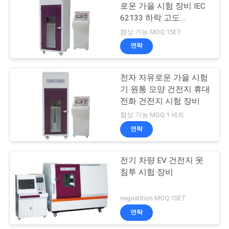
문
로운 가을 시험 장비 IEC
62133 하락 고도
을
142
300~1500mm
협상 가능 MOQ:1SET
요
연락
신발 시험 장비
구
전자 자유로운 가을 시험
하
기 원통 모양 건전지 휴대
전화 건전지 시험 장비
세
협상 가능 MOQ:1 세트
요
연락
61
전기 차량 EV 건전지 못
사
가죽 테스트 장비
침투 시험 장비
이
negoatition MOQ:1SET
트
연락
맵