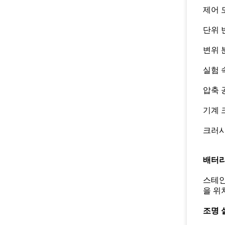
제어 모
단위 
변위 분
실험 속
압축 공
기계 
크러시
배터리
스테인
을 위
조명 설