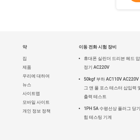
약
이동 전화 시험 장비
집
휴대폰 실린더 드리븐 헤드 
제품
정기 AC220V
우리에 대하여
50kgf 부하 AC110V AC220
뉴스
그 앤 풀 포스 테스터 삽입력 
사이트맵
출력 테스트
모바일 사이트
1PH 5A 수평선상 플러그 당
개인 정보 정책
힘 테스팅 기계