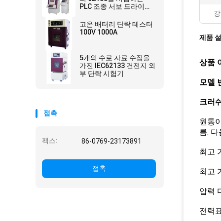
PLC 조종 서보 드라이브
강
배터리 분쇄
고온 배터리 단락 테스터
100V 1000A
제품 
5개의 수로 자료 수집을
상품 
가진 IEC62133 건전지 외
부 단락 시험기
모델 번
크러쉬
접촉
원통이
름. 
팩스:
86-0769-23173891
최고 가
접촉
최고 가
압력 디
전력표