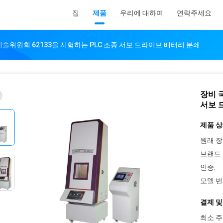
집
제품
우리에 대하여
연락주세요
술위원회 62133을 시험하는 PLC 조종 서보 드라이브 배터리 분쇄
장비 
서보 
제품 상
원래 장
브랜드 
인증:
모델 번
결제 및
최소 주