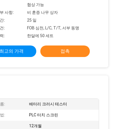
협상 가능
부 사항:
비 훈증 나무 상자
간:
25 일
건:
FOB 심천, L/C, T/T, 서부 동맹
력:
한달에 50 세트
최고의 가격
접촉
름:
배터리 크러시 테스터
법:
PLC 터치 스크린
12개월