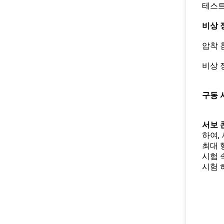
테스트
비상 정
압착 
비상 
구동 
서보 
하여,
최대 행
시험 속
시험 하