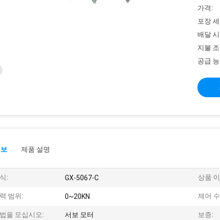
가격:
포장 세
배달 시
지불 조
공급 능
정보
제품 설명
식:
상품 이
GX-5067-C
력 범위:
제어 수
0~20KN
법을 모십시오:
서보 모터
보증: