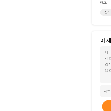
태그:
접착
이 
나는
세한
감사
답변