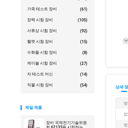
가죽 테스트 장비
(61)
장력 시험 장비
(105)
서류상 시험 장비
(92)
헬멧 시험 장비
(15)
수화물 시험 장비
(8)
케이블 시험 장비
(27)
자 테스트 머신
(14)
직물 시험 장비
(54)
상세 
방
제일 제품
압
장비 국제전기기술위원
방
회 62133을 시험하는