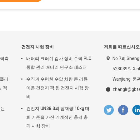
건전지 시험 장비
저희를 따르십시오
압력측
배터리 크러쉬 검사 장비 수력 PLC
No.7의 Shen
통합 관리 배터리 연구소 테스터
523039의 Xi
V 플러
수직과 수평한 수압 차량 큰 리튬
Wanjiang, 둥
및 적
이온 건전지 팩 힘 건전지 시험 장
zhanglr@gbte
비
기는
건전지 UN38.3의 탑재량 10kg 대
회 기준을 가진 기계적인 충격 충
격 시험 장비