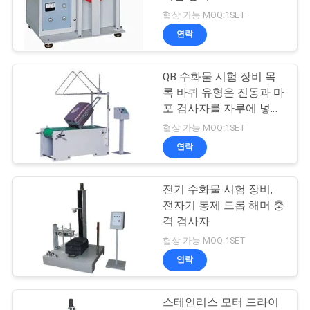
협상 가능 MOQ:1SET
연
연락
80
락
QB 수화물 시험 장비 목
주
환경 테스트 챔버
록 바퀴 유형은 진동과 마
세
포 검사자를 자루에 넣습
니다
협상 가능 MOQ:1SET
요
연락
뉴
전기 수화물 시험 장비,
88
전자기 통제 드롭 해머 충
스
격 검사자
이동 전화 시험 장비
협상 가능 MOQ:1SET
인
연락
용
스테인리스 모터 드라이