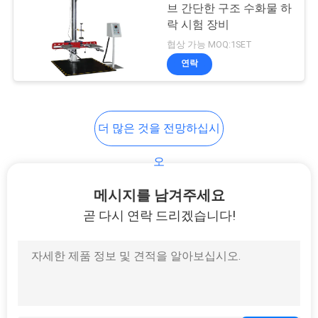
문
브 간단한 구조 수화물 하
락 시험 장비
을
142
협상 가능 MOQ:1SET
요
연락
신발 시험 장비
구
하
더 많은 것을 전망하십시
세
오
요
61
메시지를 남겨주세요
곧 다시 연락 드리겠습니다!
사
가죽 테스트 장비
이
트
맵