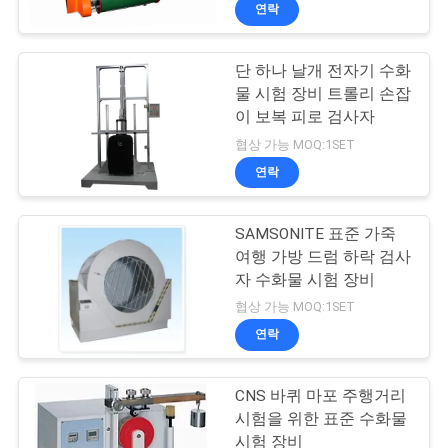
하
연락
여
단 하나 날개 전자기 수화
27
물 시험 장비 트롤리 손잡
공
IEC62133 건전지 시
이 보복 피로 검사자
장
협상 가능 MOQ:1SET
험 장비
연락
여
행
SAMSONITE 표준 가죽
여행 가방 드럼 하락 검사
자 수화물 시험 장비
품
35
협상 가능 MOQ:1SET
질
연락
고무 테스트 장비
관
CNS 바퀴 마포 주행거리
리
시험을 위한 표준 수화물
시험 장비