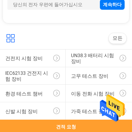
110
PRIVACY
장력 시험 장비
POLICY
모든
UN38.3 배터리 시험 
건전지 시험 장비
장비
97
IEC62133 건전지 시
고무 테스트 장비
험 장비
서류상 시험 장비
환경 테스트 챔버
이동 전화 시험 장비
신발 시험 장비
가죽 테스트 장비
견적 요청