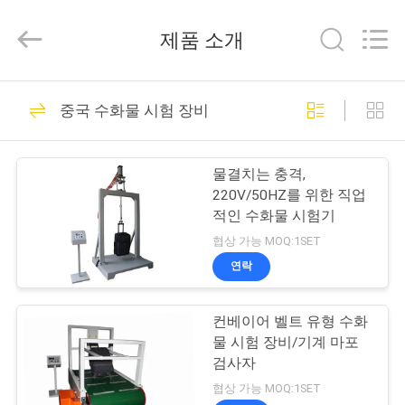
Testing
Equipment
제품 소개
Co.,
Ltd.，.
All
Rights
Reserved.
집
163
Developed
by
중국 수화물 시험 장비
ECER
건전지 시험 장비
제
물결치는 충격,
품
220V/50HZ를 위한 직업
적인 수화물 시험기
협상 가능 MOQ:1SET
우
연락
33
리
UN38.3 배터리 시험
컨베이어 벨트 유형 수화
에
물 시험 장비/기계 마포
장비
대
검사자
협상 가능 MOQ:1SET