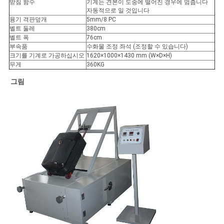
받침 함수
기계는 견본이 도중에 떨어진 경우에 멈춥니다
자동적으로 일 것입니다
융기 격판덮개
5mm/8 PC
PRIVACY
벨트 둘레
380cm
벨트 폭
76cm
POLICY
부속품
수화물 조정 좌석 (조정할 수 있습니다)
크기를 기계로 가공하십시오
1620×1000×1430 mm (W×D×H)
무게
360KG
그림