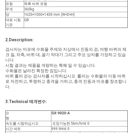
문
유형
목록 바퀴 유형
무게
360kg
을
양
1620×1000×1430 mm (W×D×H)
대응 시험
QB
요
기준
구
2.Description:
하
검사자는 마포에 수화물 주제와 지상에서 진동의 걷, 여행 바퀴의 체
크 질, 차축, 바퀴 대, 끌기 막대기 그리고 주요 상자를 가장하고 있습
니다.
세
시험 결과는 제품을 개량하는 특혜 일 수 있습니다.
수화물은 날라진 특정한 짐입니다.
요
바퀴 롤러 걷는 검사자를 시작하십시오. 롤러는 수화물의 이동 바퀴
로 자전하고, 투쟁하고 충격을 가하고, 충격 진동과 마포를 창조합니
다.
사
3.Technical 매개변수:
이
모
GX-9020-A
트
형
속도를 시험하십시오
조정가능한 5km/hr에 0
맵
시간 세트
999.9H에 0