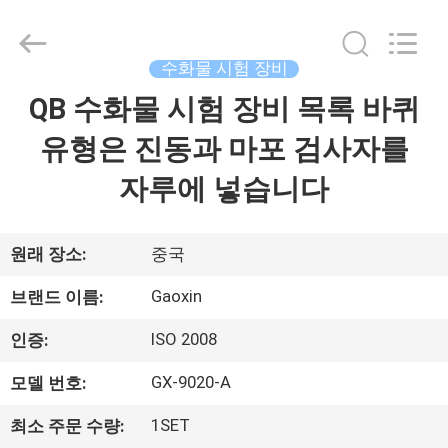
Testing
Equipment
Co.,
Ltd.，.
수화물 시험 장비
All
Rights
Reserved.
QB 수화물 시험 장비 목록 바퀴
집
Developed
by
ECER
유형은 진동과 마포 검사자를
제
자루에 넣습니다
품
원래 장소:
중국
우
Gaoxin
브랜드 이름:
리
ISO 2008
인증:
에
GX-9020-A
모델 번호:
대
1SET
최소 주문 수량: