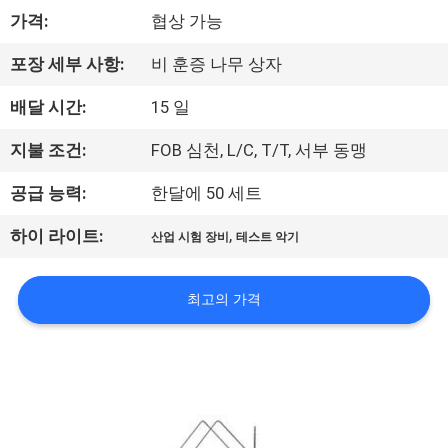
하
가격:
협상 가능
여
포장 세부 사항:
비 훈증 나무 상자
공
배달 시간:
15 일
장
지불 조건:
FOB 심천, L/C, T/T, 서부 동맹
여
공급 능력:
한달에 50 세트
행
,
하이 라이트:
산업 시험 장비
테스트 악기
품
최고의 가격
질
관
리