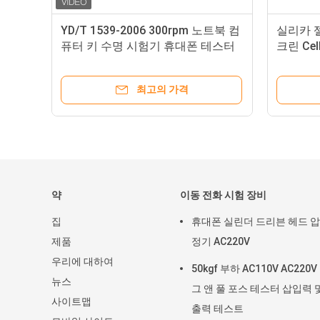
시
YD/T 1539-2006 300rpm 노트북 컴
실리카 젤
퓨터 키 수명 시험기 휴대폰 테스터
크린 Ce
최고의 가격
약
이동 전화 시험 장비
집
휴대폰 실린더 드리븐 헤드 
제품
정기 AC220V
우리에 대하여
50kgf 부하 AC110V AC220
뉴스
그 앤 풀 포스 테스터 삽입력 
사이트맵
출력 테스트