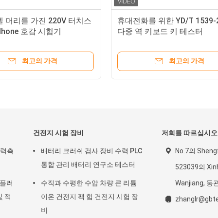
 머리를 가진 220V 터치스
휴대전화를 위한 YD/T 1539-
llhone 호감 시험기
다중 역 키보드 키 테스터
최고의 가격
최고의 가격
건전지 시험 장비
저희를 따르십시오
압력측
배터리 크러쉬 검사 장비 수력 PLC
No.7의 Shen
통합 관리 배터리 연구소 테스터
523039의 Xi
V 플러
수직과 수평한 수압 차량 큰 리튬
Wanjiang, 둥
및 적
이온 건전지 팩 힘 건전지 시험 장
zhanglr@gbte
비