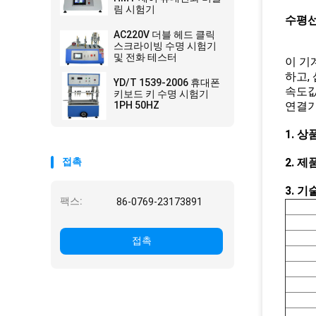
림 시험기
수평선
AC220V 더블 헤드 클릭
스크라이빙 수명 시험기
및 전화 테스터
이 기
하고,
YD/T 1539-2006 휴대폰
속도값
키보드 키 수명 시험기
1PH 50HZ
연결기
1. 상
접촉
2. 제
3. 기
팩스:
86-0769-23173891
접촉