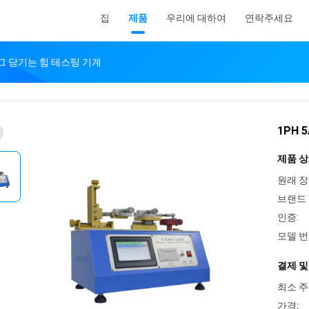
집
제품
우리에 대하여
연락주세요
러그 당기는 힘 테스팅 기계
1PH
제품 상
원래 장
브랜드 
인증:
모델 번
결제 및
최소 주
가격: