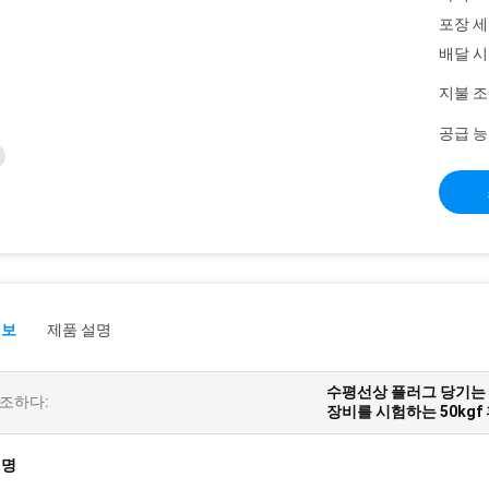
포장 세
배달 시
지불 조
공급 능
정보
제품 설명
수평선상 플러그 당기는 
조하다:
장비를 시험하는 50kgf
설명