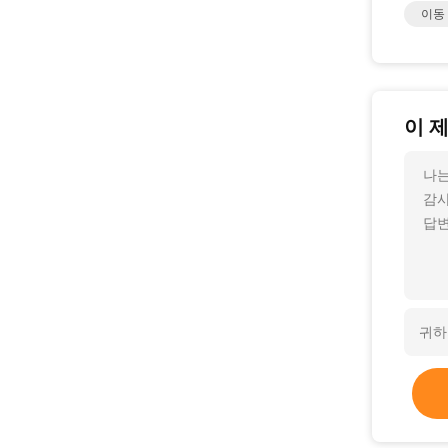
이동
이 
나는
감사
답변