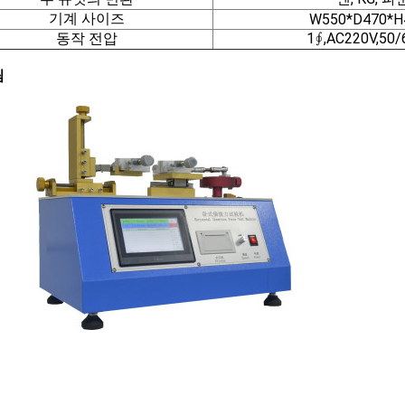
기계 사이즈
W550*D470*
동작 전압
1∮,AC220V,50/
림