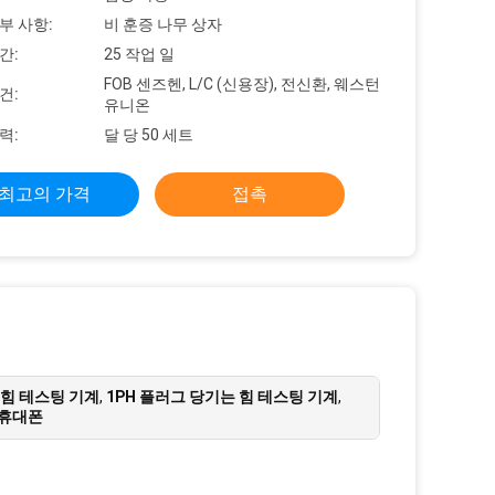
부 사항:
비 훈증 나무 상자
간:
25 작업 일
FOB 센즈헨, L/C (신용장), 전신환, 웨스턴
건:
유니온
력:
달 당 50 세트
최고의 가격
접촉
힘 테스팅 기계
,
1PH 플러그 당기는 힘 테스팅 기계
,
 휴대폰