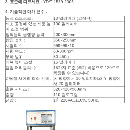
문
3. 표준
에
따르세요
:
YD/T 1539-2006
4. 기술적인 매개 변수 :
을
동작 스트로크 :
10 밀리미터 (고정된)
제조 공정에 있는 제품 높
100 밀리미터
요
이 조절 범위 :
정착물의 클램핑 능력 :
400×300mm
구
탐침 설치 :
350×250mm
시험의 수 :
999999×10
하
시험 속도 :
60-300rpm
부하 범위 :
50-450g
세
의복 높이 조절 :
15 밀리미터
탐침 머리들의 수 :
15가지 표준 (추가 비용으로 120으로
요
확장될 수 있습니다)
2 탐침 사이의 최소 간격 :
Ｘ 방향에서 10 밀리미터와 Ｙ 방향에
서 20 밀리미터
출현 사이즈 :
520×420×980mm
사
중량 :
110 킬로그램
전압 :
1∮, 220VAC±10%, 50Hz,
이
트
맵