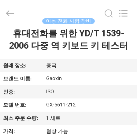
Dongguan
Gaoxin
Testing
Equipment
Co.,
이동 전화 시험 장비
Ltd.，.
All
휴대전화를 위한 YD/T 1539-
집
Rights
Reserved.
Developed
2006 다중 역 키보드 키 테스터
by
ECER
제
품
원래 장소:
중국
Gaoxin
브랜드 이름:
우
ISO
인증:
리
GX-5611-212
모델 번호:
에
최소 주문 수량:
1 세트
대
가격:
협상 가능