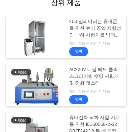
상위 제품
300 밀리미터는 휴대폰
을 위한 높이 공압 지향성
인 낙하 시험기를 넘어뜨
립니다
협상 가능 MOQ:1개 세트
연락
AC220V 더블 헤드 클릭
스크라이빙 수명 시험기
및 전화 테스터
협상 가능 MOQ:1개 세트
연락
휴대전화 낙하 시험 기계
를 위한 IEC60068-2-32
GB/T2423.8 두 배 드럼