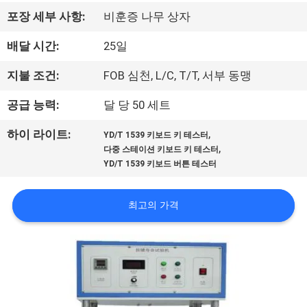
하
포장 세부 사항:
비훈증 나무 상자
여
배달 시간:
25일
공
지불 조건:
FOB 심천, L/C, T/T, 서부 동맹
장
공급 능력:
달 당 50 세트
여
,
하이 라이트:
YD/T 1539 키보드 키 테스터
,
다중 스테이션 키보드 키 테스터
행
YD/T 1539 키보드 버튼 테스터
품
최고의 가격
질
관
리