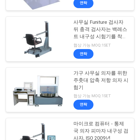
하
연락
여
사무실 Funiture 검사자
27
뒤 충격 검사자는 백레스
공
IEC62133 건전지 시
트 내구성 시험기를 착석
시킵니다
장
협상 가능 MOQ:1SET
험 장비
연락
여
행
가구 사무실 의자를 위한
주춧대 압축 저항 의자 시
험기
품
35
협상 가능 MOQ:1SET
질
연락
고무 테스트 장비
관
마이크로 컴퓨터 - 통제
리
국 의자 피마자 내구성 검
사자, ISO 2009년