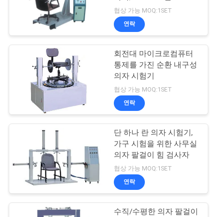
협상 가능 MOQ:1SET
연
연락
80
락
회전대 마이크로컴퓨터
주
환경 테스트 챔버
통제를 가진 순환 내구성
세
의자 시험기
협상 가능 MOQ:1SET
요
연락
뉴
단 하나 란 의자 시험기,
88
가구 시험을 위한 사무실
스
의자 팔걸이 힘 검사자
이동 전화 시험 장비
협상 가능 MOQ:1SET
인
연락
용
수직/수평한 의자 팔걸이