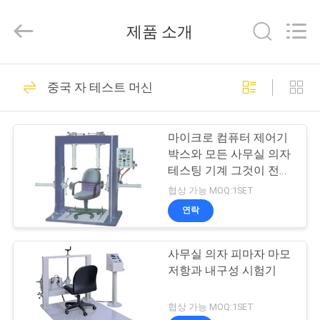
Testing
Equipment
제품 소개
Co.,
Ltd.，.
All
Rights
Reserved.
집
163
Developed
by
중국 자 테스트 머신
ECER
건전지 시험 장비
제
마이크로 컴퓨터 제어기
품
박스와 모든 사무실 의자
테스팅 기계 그것이 전문
적 내구성입니다
협상 가능 MOQ:1SET
우
연락
33
리
UN38.3 배터리 시험
사무실 의자 피마자 마모
에
저항과 내구성 시험기
장비
대
협상 가능 MOQ:1SET