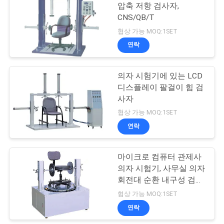
문
압축 저항 검사자,
CNS/QB/T
을
142
협상 가능 MOQ:1SET
요
연락
신발 시험 장비
구
의자 시험기에 있는 LCD
하
디스플레이 팔걸이 힘 검
사자
세
협상 가능 MOQ:1SET
요
연락
61
마이크로 컴퓨터 관제사
사
가죽 테스트 장비
의자 시험기, 사무실 의자
이
회전대 순환 내구성 검사
자
협상 가능 MOQ:1SET
트
연락
맵