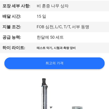
하
포장 세부 사항:
비 훈증 나무 상자
여
배달 시간:
15 일
공
지불 조건:
FOB 심천, L/C, T/T, 서부 동맹
장
공급 능력:
한달에 50 세트
여
,
하이 라이트:
테스트 악기
시험과 측량 장비
행
최고의 가격
품
질
관
리