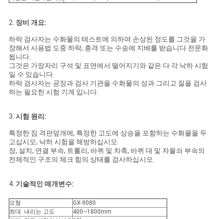
문
을
2.
장비 개요:
하락 검사자는 수화물의 테스트에 의하여 손상된 정도를 그것을 가
요
장해서 사용법 도중 하락, 충격 또는 수송에 지배를 받습니다 전문화
됩니다.
구
그것은 가장자리 구석 및 표면에서 떨어지기와 같은 다 각 낙하 시험
일 수 있습니다.
하
하락 검사자는 공장과 검사 기관을 수화물의 성과 그리고 질을 검사
하는 필요한 시험 기계 입니다.
세
3.
시험 원리:
요
특정한 짐 격판덮개에, 특정한 고도에 상승을 포함하는 수화물을 두
고십시오, 낙하 시험을 해방하십시오.
장, 설치, 연결 부속, 트롤리, 바퀴 및 차축, 바퀴 대 및 자물쇠 부속의
사
전체적인 구조의 체크 힘의 상태를 검사하십시오.
이
4.
기술적인 매개변수:
트
모형
GX-9080
최대. 내리는 고도
400~1800mm
맵