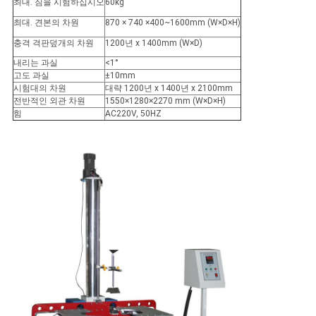
최대. 짐을 시험하십시오
60kg
최대. 견본의 차원
870 × 740 ×400~1600mm (W×D×H)
PRIVACY
충격 격판덮개의 차원
1200년 x 1400mm (W×D)
POLICY
내리는 과실
<1°
고도 과실
±10mm
시험대의 차원
대략 1200년 x 1400년 x 2100mm
전반적인 외관 차원
1550×1280×2270 mm (W×D×H)
힘
AC220V, 50HZ