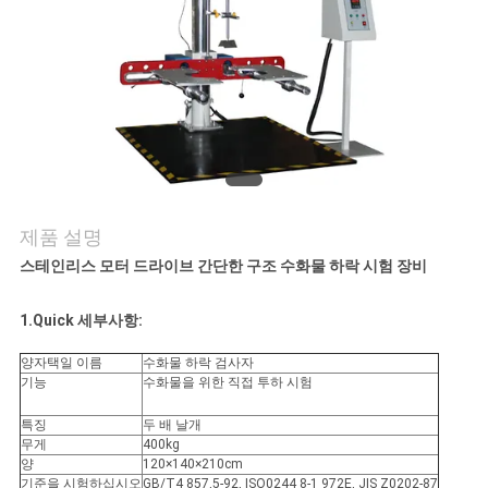
연
락
주
세
요
제품 설명
스테인리스 모터 드라이브 간단한 구조 수화물 하락 시험 장비
뉴
1.Quick 세부사항:
스
양자택일 이름
수화물 하락 검사자
기능
수화물을 위한 직접 투하 시험
인
특징
두 배 날개
무게
400kg
용
양
120×140×210cm
기준을 시험하십시오
GB/T4 857,5-92, ISO0244 8-1 972E, JIS Z0202-87