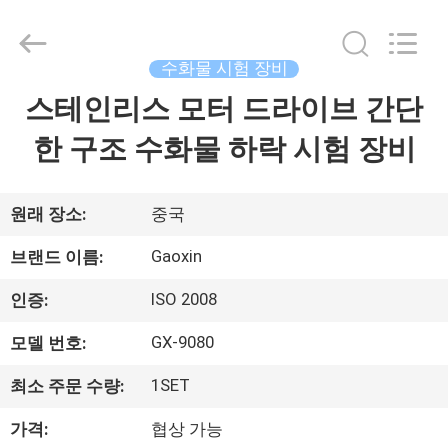
Testing
Equipment
Co.,
Ltd.，.
수화물 시험 장비
All
Rights
Reserved.
스테인리스 모터 드라이브 간단
집
Developed
by
ECER
한 구조 수화물 하락 시험 장비
제
품
원래 장소:
중국
Gaoxin
브랜드 이름:
우
ISO 2008
인증:
리
GX-9080
모델 번호:
에
1SET
최소 주문 수량:
대
가격:
협상 가능