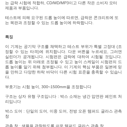
문
는 급락 시험에 적합하, CD/MD/MP3이고 다른 작은 소비자 모터
제품과 부품입니다.
을
테스트에 의해 요구된 드롭 높이에 따르면, 급락은 콘크리트에 또
는 목판과 조정할 수 있는 드롭 높이에 하락합니다.
요
구
특징
이 기계는 공기막 구조를 채택하고 테스트 부위가 특별 고정대 (조
하
정할 수 있는 타격)에 위치합니다. 다운 버튼을 누르세요, 그러면
실린더가 공개됩니다. 시험편은 급락에 대하여 시험될 것입니다.
세
드롭 높이는 위 아래로 조정될 수 있고 높이 스케일이 시험편의 드
롭 높이를 알기 위해 첨부됩니다. 이 기계의 핵심 부품은 일본에 믿
요
을 만하고 다양한 하락 바닥이 다른 시험 표준을 충족할 수 있습니
다.
부호기는 시험 높이, 300~1500mm을 조정합니다
사
구조는 상자 유형 구조입니다 : 박스 소재는 냉간 압연판 페인트 처
이
리입니다
박스 도어 : 단일의 도어, 이중 도어, 전방 오픈 템퍼드 글라스 관측
트
창
맵
관측 창 : 샘플을 관찰하도록 쉬운 템퍼드 글라스 관측 창