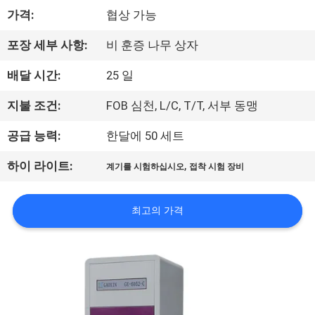
하
가격:
협상 가능
여
포장 세부 사항:
비 훈증 나무 상자
공
배달 시간:
25 일
장
지불 조건:
FOB 심천, L/C, T/T, 서부 동맹
여
공급 능력:
한달에 50 세트
행
,
하이 라이트:
계기를 시험하십시오
접착 시험 장비
품
최고의 가격
질
관
리