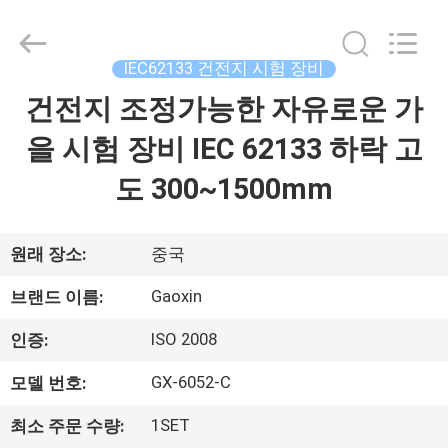
Gaoxin
Testing
Equipment
Co.,
Ltd.，.
IEC62133 건전지 시험 장비
All
Rights
건전지 조정가능한 자유로운 가
집
Reserved.
Developed
by
ECER
을 시험 장비 IEC 62133 하락 고
제
도 300~1500mm
품
원래 장소:
중국
우
Gaoxin
브랜드 이름:
리
ISO 2008
인증:
에
GX-6052-C
모델 번호:
대
1SET
최소 주문 수량: