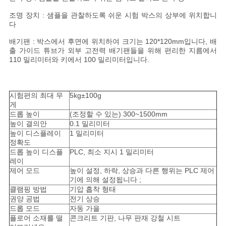
조명 장치 : 샘플을 관찰하도록 쉬운 시험 박스의 상부에 위치합니
다
PRIVACY
배기팬 : 박스에서 후면에 위치하여 크기는 120*120mm입니다, 배
POLICY
출 가이드 튜브가 외부 고전력 배기팬들을 위해 편리한 지름에서
110 밀리미터와 키에서 100 밀리미터입니다.
시험편의 최대 무
5kg±100g
게
드롭 높이
(조정할 수 있는) 300~1500mm
높이 결의안
0.1 밀리미터
높이 디스플레이
1 밀리미터
정확도
드롭 높이 디스플
PLC, 최소 지시 1 밀리미터
레이
제어 모드
높이 설정, 하락, 상승과 다른 행위는 PLC 제어
기에 의해 설정됩니다 ;
클램핑 방법
기압 흡착 형태
권양 공법
전기 상승
드롭 모드
자동 가을
플로어 소재를 떨
콘크리트 기판, 나무 판재 강철 시트