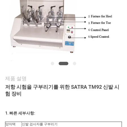
연
락
주
세
요
뉴
제품 설명
스
저항 시험을 구부리기를 위한 SATRA TM92 신발 시
험 장비
인
1. 빠른 세부사항:
용
양자택
신발 검사자를 구부리기