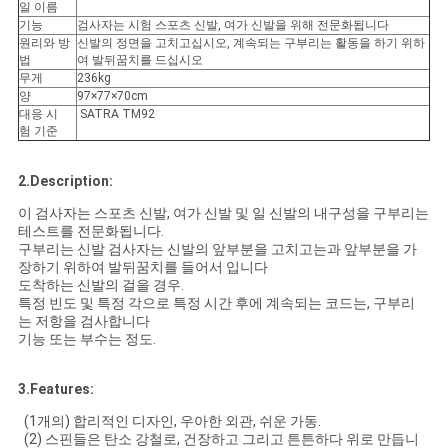
문
일 이름
기능
검사자는 시험 스포츠 신발, 여가 신발을 위해 전문화됩니다
원리와 방
신발의 정면을 고치고십시오, 계속되는 구부리는 활동을 하기 위하
을
법
여 발뒤꿈치를 드십시오
무게
236kg
요
양
97×77×70cm
대응 시
SATRA TM92
구
험 기준
하
2.Description:
세
이 검사자는 스포츠 신발, 여가 신발 및 일 신발의 내구성을 구부리는
테스트를 전문화됩니다.
요
구부리는 신발 검사자는 신발의 앞부분을 고치고는과 앞부분을 가
장하기 위하여 발뒤꿈치를 들어서 입니다
도착하는 신발의 걸을 경우.
특정 빈도 및 특정 각으로 특정 시간 후에 계속되는 코드는, 구부리
사
는 저항을 검사합니다
기능 또는 부수는 정도.
이
3.Features:
트
(1개의) 합리적인 디자인, 우아한 외관, 쉬운 가동.
맵
(2) 스핀들은 탄소 강철로, 건장하고 그리고 튼튼하다 위로 만듭니