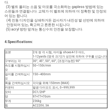
다.
(3) 벨트 폴리는 소음 및 마포를 극소화하는 gapless 방법에 있는
스핀들과 연결됩니다. 교체가 이 벨트에 의하여 더 정확한 및 안정되
PRIVACY
어 있는 합니다.
(4) 진동 디자인을 상쇄하거든 검사자가 내진성 발 선반에 의하여
POLICY
안정되어 있는, 확고하고 튼튼한 시킵니다.
(5) acryl 방탄 덮개는 통신수의 안전을 보장합니다.
4.Specifications:
표본
2개 쌍 각 시험, 아이들 shoes4-13 야드,
1-12yards (영국 크기)가 성인에 의하여 구두를 신깁니다
구부리는 각
30°, 45°, 50°, 60°, (조정가능한) 90°
속도를 시험하십시
50~150r/min
오
길이를 간색하십시
150~400mm
오
폭을 간색하십시오
각각을 위해 150mm (MAX)
카운터
발광 다이오드 표시, 0~999,999
모터
DC1/2HP
양
97×77×70cm
무게
236kg
힘
AC220V, 3A