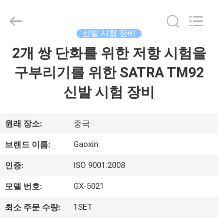
Dongguan
Gaoxin
Testing
Equipment
Co.,
신발 시험 장비
Ltd.，.
All
2개 쌍 단화를 위한 저항 시험을
집
Rights
Reserved.
Developed
구부리기를 위한 SATRA TM92
by
ECER
제
신발 시험 장비
품
원래 장소:
중국
우
Gaoxin
브랜드 이름:
리
ISO 9001:2008
인증:
에
GX-5021
모델 번호:
대
1SET
최소 주문 수량: