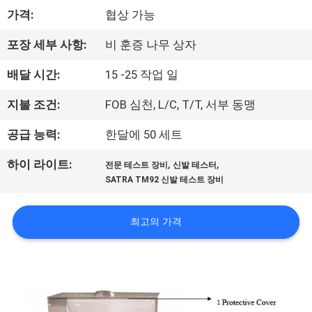
하
가격:
협상 가능
여
포장 세부 사항:
비 훈증 나무 상자
공
배달 시간:
15 -25 작업 일
장
지불 조건:
FOB 심천, L/C, T/T, 서부 동맹
여
공급 능력:
한달에 50 세트
행
,
,
하이 라이트:
전문 테스트 장비
신발 테스터
SATRA TM92 신발 테스트 장비
품
최고의 가격
질
관
리