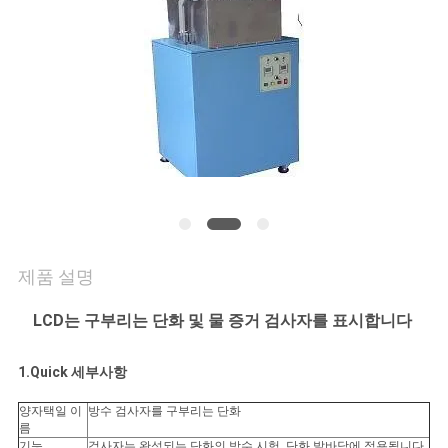
연
락
주
세
요
뉴
제품 설명
스
LCD는 구부리는 단화 및 물 증거 검사자를 표시합니다
1.Quick 세부사항
인
양자택일 이
방수 검사자를 구부리는 단화
용
름
기능
검사자는 완성되는 단화의 방수 시험, 단화 발바닥에 적용됩니다