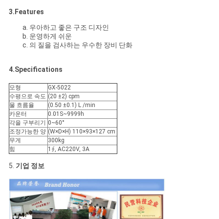
3.Features
PRIVACY
a. 우아하고 좋은 구조 디자인
b. 운영하게 쉬운
POLICY
c. 의 질을 검사하는 우수한 장비 단화
4.Specifications
모형
GX-5022
수평으로 속도
(20 ±2) cpm
물 흐름율
(0.50 ±0.1) L /min
카운터
0.01S~9999h
각을 구부리기
0~60°
조정가능한 양
(W×D×H) 110×93×127 cm
무게
300kg
힘
1∮, AC220V, 3A
5.
기업 정보