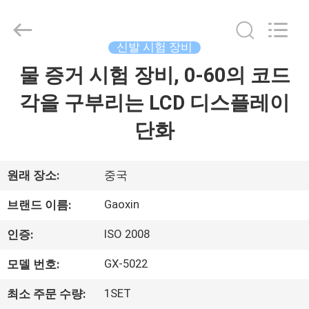
Dongguan
Gaoxin
Testing
Equipment
Co.,
신발 시험 장비
Ltd.，.
All
물 증거 시험 장비, 0-60의 코드
집
Rights
Reserved.
Developed
각을 구부리는 LCD 디스플레이
by
ECER
제
단화
품
원래 장소:
중국
우
Gaoxin
브랜드 이름:
리
ISO 2008
인증:
에
GX-5022
모델 번호:
대
1SET
최소 주문 수량: