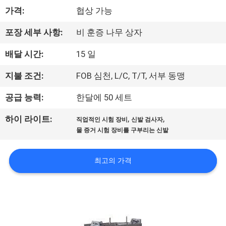
하
가격:
협상 가능
여
포장 세부 사항:
비 훈증 나무 상자
공
배달 시간:
15 일
장
지불 조건:
FOB 심천, L/C, T/T, 서부 동맹
여
공급 능력:
한달에 50 세트
행
,
,
하이 라이트:
직업적인 시험 장비
신발 검사자
물 증거 시험 장비를 구부리는 신발
품
최고의 가격
질
관
리