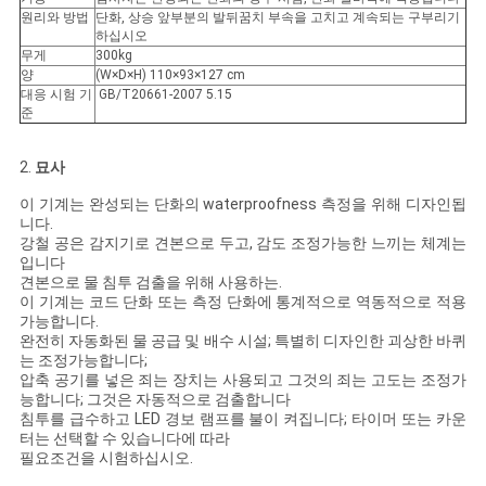
문
원리와 방법
단화, 상승 앞부분의 발뒤꿈치 부속을 고치고 계속되는 구부리기
하십시오
을
무게
300kg
양
(W×D×H) 110×93×127 cm
요
대응 시험 기
GB/T20661-2007 5.15
준
구
2.
묘사
하
이 기계는 완성되는 단화의 waterproofness 측정을 위해 디자인됩
세
니다.
강철 공은 감지기로 견본으로 두고, 감도 조정가능한 느끼는 체계는
입니다
요
견본으로 물 침투 검출을 위해 사용하는.
이 기계는 코드 단화 또는 측정 단화에 통계적으로 역동적으로 적용
가능합니다.
완전히 자동화된 물 공급 및 배수 시설; 특별히 디자인한 괴상한 바퀴
사
는 조정가능합니다;
압축 공기를 넣은 죄는 장치는 사용되고 그것의 죄는 고도는 조정가
이
능합니다; 그것은 자동적으로 검출합니다
침투를 급수하고 LED 경보 램프를 불이 켜집니다; 타이머 또는 카운
트
터는 선택할 수 있습니다에 따라
필요조건을 시험하십시오.
맵