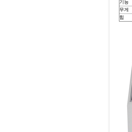
기능
무게
힘