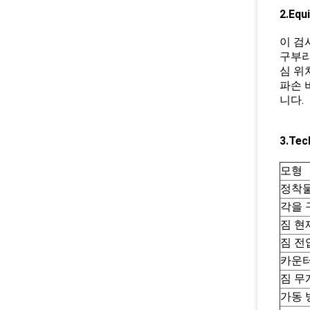
2.Equ
이 검
구부리
심 위
파손 
니다.
3.Te
모형
정착
각을 
짐 현
짐 전
카운
짐 무
가동 