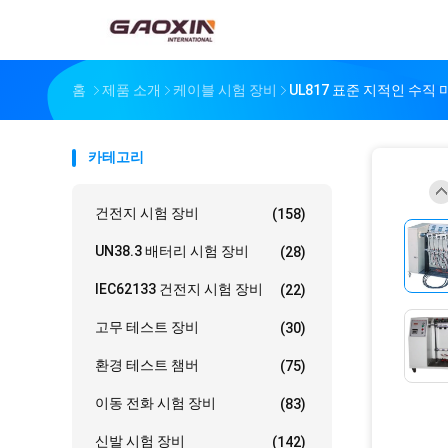
홈
제품 소개
케이블 시험 장비
UL817 표준 지적인 수직
카테고리
건전지 시험 장비
(158)
UN38.3 배터리 시험 장비
(28)
IEC62133 건전지 시험 장비
(22)
고무 테스트 장비
(30)
환경 테스트 챔버
(75)
이동 전화 시험 장비
(83)
신발 시험 장비
(142)