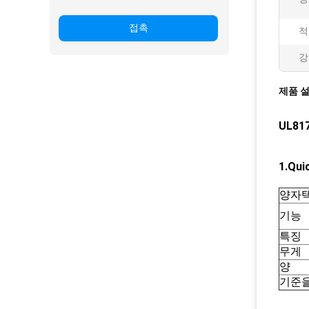
접촉
적
강
제품 
UL8
1.Qu
양자택
기능
특징
무게
양
기준