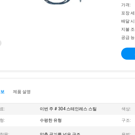
가격:
포장 세
배달 시
지불 조
공급 능
정보
제품 설명
료:
이번 주 # 304 스테인레스 스틸
색상:
형:
수평한 유형
구조:
착물:
압축 공기를 넣은 구조
용법: