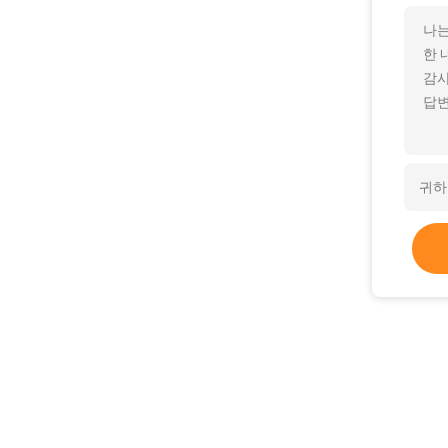
나는
한 
감사
답변