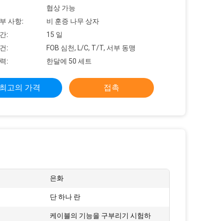
협상 가능
부 사항:
비 훈증 나무 상자
간:
15 일
건:
FOB 심천, L/C, T/T, 서부 동맹
력:
한달에 50 세트
최고의 가격
접촉
은화
단 하나 란
케이블의 기능을 구부리기 시험하