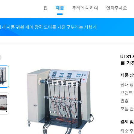
집
제품
우리에 대하여
연락주세요
 마개 자동 귀환 제어 장치 모터를 가진 구부리는 시험기
UL8
를 가
제품 상
원래 장
브랜드 
인증:
모델 번
결제 및
최소 주