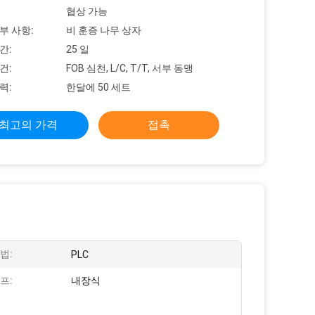
협상 가능
부 사항:
비 훈증 나무 상자
간:
25 일
건:
FOB 심천, L/C, T/T, 서부 동맹
력:
한달에 50 세트
최고의 가격
접촉
법:
PLC
프:
내장식