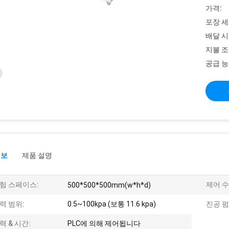
가격:
포장 세
배달 시
지불 조
공급 능
정보
제품 설명
험 스페이스:
제어 수
500*500*500mm(w*h*d)
력 범위:
0.5~100kpa (보통 11.6 kpa)
진공 펌
력 & 시간:
PLC에 의해 제어됩니다