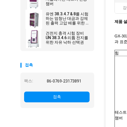
챔버
강
유엔 38.3.4.7 & 8를 시험
하는 엄청난 대금과 강제
제품 
된 출력 고압 배를 위한 건
전지 폭발 방지 약실
건전지 충격 시험 장비
GX-3
UN 38.3.4.6 리튬 전지를
과 표준
위한 자유 낙하 선택권
힘
접촉
팩스:
86-0769-23173891
접촉
테스트
챔버