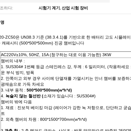
조하다:
시험기 계기
,
산업 시험 장비
설명
020-ZC50은 UN38.3 기준 (38.3.4.1)를 기반으로 한 배터리 고도 시
 캐패시티 (500*500*500mm) 진공 챔버입니다
AC220V±10%, 50HZ, 15A (청구하는 대로 이용 가능한) 3KW
챔버의 내부 :
1. SUS304# 1번째 등급 스테인레스 강, 두께 : 6 밀리미터, (작용하세요
운 부식 방지, 방폭
2. 안쪽이고 외부 경우 사이에 단열재를 가열시키는 인너 챔버를 보증하
광재솜으로 가득 차세요
3. 내부 용적 :
500*500*500mm(w*h*d)
4.
녹슬지 않는 철선반 (
소재가 있습니다 : SUS304#)
챔버의 밖에 다음
1. 재료 : 진보적 베이킹 마감 (레이어가 강한 녹 저항으로, 단단하고 굳습
트
2. 외측 챔버의 차원 : 800*1500*700mm(w*h*d)
3.
관측 창
: 2 층 템퍼드 글라스, 사이즈 : 방폭 얇은막으로 반죽된 250*2