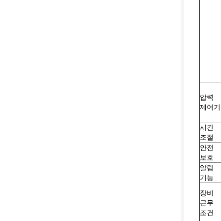
압력
제어기
시간
조절
안전
보호
알람
기능
장비
근무
조건