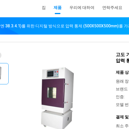
집
제품
우리에 대하여
연락주세요
엔 38.3.4.1)를 위한 디지털 방식으로 압력 통제 (500X500X500mm)를 
고도 가
압력 통
제품 상
원래 장
브랜드 
인증:
모델 번
결제 및
최소 주