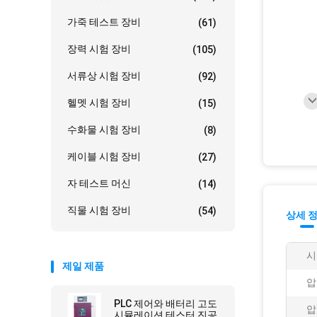
가죽 테스트 장비
(61)
장력 시험 장비
(105)
서류상 시험 장비
(92)
헬멧 시험 장비
(15)
수화물 시험 장비
(8)
케이블 시험 장비
(27)
자 테스트 머신
(14)
직물 시험 장비
(54)
상세 
시
제일 제품
압
PLC 제어와 배터리 고도
압
시뮬레이션 테스터 진공