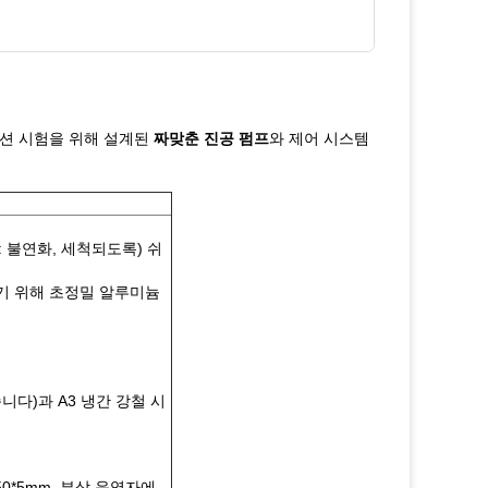
뮬레이션 시험을 위해 설계된
짜맞춘 진공 펌프
와 제어 시스템
 : 불연화, 세척되도록) 쉬
기 위해 초정밀 알루미늄
니다)과 A3 냉간 강철 시
50*5mm. 부상 운영자에