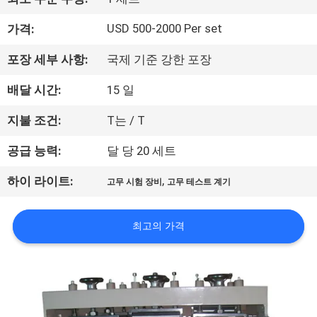
하
여
USD 500-2000 Per set
가격:
포장 세부 사항:
국제 기준 강한 포장
공
배달 시간:
15 일
장
지불 조건:
T는 / T
여
공급 능력:
달 당 20 세트
행
,
하이 라이트:
고무 시험 장비
고무 테스트 계기
품
최고의 가격
질
관
리