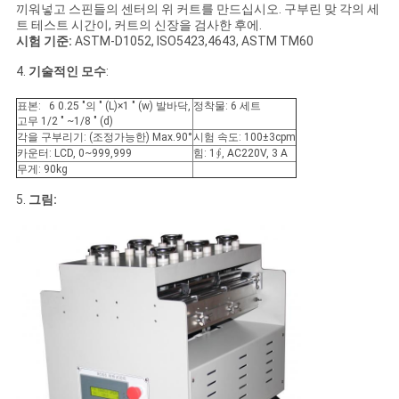
문
끼워넣고 스핀들의 센터의 위 커트를 만드십시오. 구부린 맞 각의 세
트 테스트 시간이, 커트의 신장을 검사한 후에.
을
시험 기준:
ASTM-D1052, ISO5423,4643, ASTM TM60
4.
기술적인 모수
:
요
표본: 6 0.25 ″의 ″ (L)×1 ″ (w) 발바닥,
정착물: 6 세트
구
고무 1/2 ″ ~1/8 ″ (d)
각을 구부리기: (조정가능한) Max.90°
시험 속도: 100±3cpm
하
카운터: LCD, 0~999,999
힘: 1∮, AC220V, 3 A
무게: 90kg
세
5.
그림:
요
사
이
트
맵