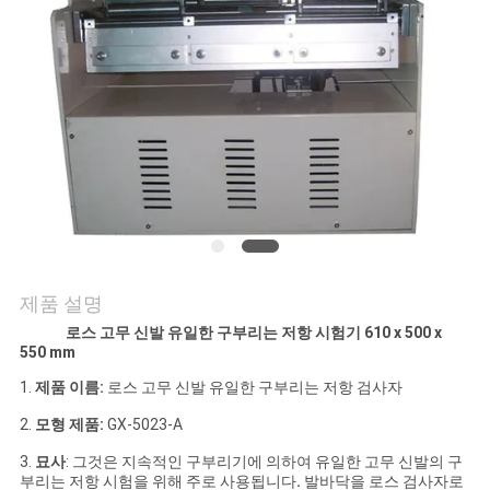
연
락
주
세
요
뉴
제품 설명
스
로스 고무 신발 유일한 구부리는 저항 시험기 610 x 500 x
550 mm
1.
제품 이름:
로스 고무 신발 유일한 구부리는 저항 검사자
인
2.
모형 제품:
GX-5023-A
용
3.
묘사
: 그것은 지속적인 구부리기에 의하여 유일한 고무 신발의 구
부리는 저항 시험을 위해 주로 사용됩니다
.
발바닥을 로스 검사자로