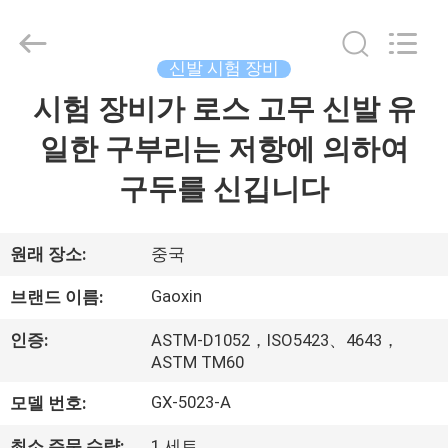
Dongguan
Gaoxin
Testing
Equipment
Co.,
신발 시험 장비
Ltd.，.
All
시험 장비가 로스 고무 신발 유
집
Rights
Reserved.
Developed
일한 구부리는 저항에 의하여
by
ECER
제
구두를 신깁니다
품
원래 장소:
중국
우
Gaoxin
브랜드 이름:
리
인증:
ASTM-D1052，ISO5423、4643，
에
ASTM TM60
대
GX-5023-A
모델 번호:
최소 주문 수량:
1 세트