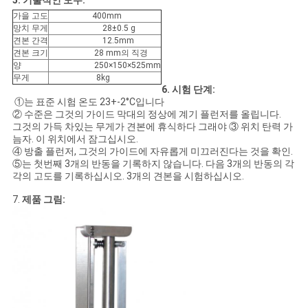
5. 기술적인 모수:
문
가을 고도
400mm
망치 무게
28±0.5 g
을
견본 간격
12.5mm
견본 크기
28 mm의 직경
요
양
250×150×525mm
무게
8kg
구
6. 시험 단계:
①는 표준 시험 온도 23+-2°C입니다
하
② 수준은 그것의 가이드 막대의 정상에 계기 플런저를 올립니다.
그것의 가득 차있는 무게가 견본에 휴식하다 그래야 ③ 위치 탄력 가
늠자. 이 위치에서 잠그십시오.
세
④ 방출 플런저, 그것의 가이드에 자유롭게 미끄러진다는 것을 확인.
⑤는 첫번째 3개의 반동을 기록하지 않습니다. 다음 3개의 반동의 각
요
각의 고도를 기록하십시오. 3개의 견본을 시험하십시오.
7.
제품 그림:
사
이
트
맵