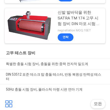
신발 발바닥을 위한
SATRA TM 174 고무 시
험 장비 DIN 마포 시험 장
비
negoatiation MOQ:1SET
연락
고무 테스트 장비
특별한 충돌 시험 장비, 충돌을 위한 중력 전자적 밀도계
DIN 53512 표준 데스크 탑 충돌 테스터, 반동 복원성 탄력성 테스
터
50Hz 충돌 시험 장비, 플라스틱 아령 시편 연마 기계
모든