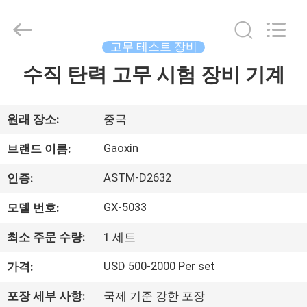
Dongguan
Gaoxin
Testing
Equipment
Co.,
고무 테스트 장비
Ltd.，.
All
Rights
수직 탄력 고무 시험 장비 기계
집
Reserved.
Developed
by
ECER
제
원래 장소:
중국
품
Gaoxin
브랜드 이름:
ASTM-D2632
인증:
우
GX-5033
모델 번호:
리
최소 주문 수량:
1 세트
에
USD 500-2000 Per set
가격:
대
포장 세부 사항:
국제 기준 강한 포장