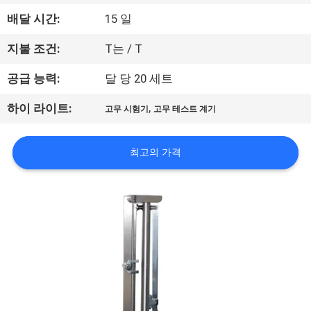
하
배달 시간:
15 일
여
지불 조건:
T는 / T
공
공급 능력:
달 당 20 세트
장
,
하이 라이트:
고무 시험기
고무 테스트 계기
여
최고의 가격
행
품
질
관
리