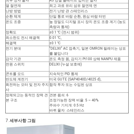
외부 상자 물자
A3 강철 플레이트 입히는 철사
열 절연재
최고 과료 유리 섬유 절연제 면
난방 방법
전기 난방 관 스테인리스
순환 체계
단일 통로 바람 순환, 원심 바람 터빈
온도 조종
높 정밀도 디지털 표시 장치 온도 조종 계기 (농도
측량과 통제)
정확도
±0.1 ℃ (전시 범위)
최소한도 전시 해결책
0.01 ℃,
해결책
±0.1 ℃
전기 분대
"DELIXI" AC 접촉기, 일본 OMRON 릴레이는 상표
를 붙입니다
감각 기관
온도 측정 몸, 감지기 Pt100 상해 NANPU 제품
전원 스위치
DELIXI (누설 보호에)
콘트롤 모드
지속적인 PID 통제
반도체 계전기
미국 GUTE (SAP4040D/4025 d),
회전하는 모터 및 전자 주지
합작 투자 또는 수입된 상표
사
정체되고는 동적인 장력 견
견본 죔쇠: 6
본 구조
조정가능한 장력 비율: 5 ~ 40%
주파수 기지개: 0.5 Hz
바퀴 물자: 스테인리스
7.
세부사항 그림