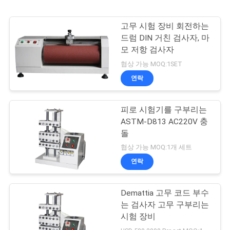
고무 시험 장비 회전하는
드럼 DIN 거친 검사자, 마
모 저항 검사자
협상 가능 MOQ:1SET
연락
피로 시험기를 구부리는
ASTM-D813 AC220V 충
돌
협상 가능 MOQ:1개 세트
연락
Demattia 고무 코드 부수
는 검사자 고무 구부리는
시험 장비