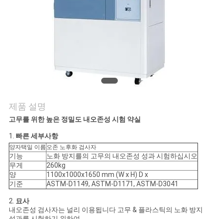
연
락
주
세
요
제품 설명
고무를 위한 높은 정밀도 내오존성 시험 약실
뉴
1.
빠른 세부사항
양자택일 이름
오존 노후화 검사자
스
기능
노화 방지를의 고무의 내오존성 성과 시험하십시오
무게
260kg
양
1100x1000x1650 mm (W x H) D x
인
기준
ASTM-D1149, ASTM-D1171, ASTM-D3041
2.
묘사
용
내오존성 검사자는 널리 이용됩니다 고무 & 플라스틱의 노화 방지
성과를 시험하기 위하여.