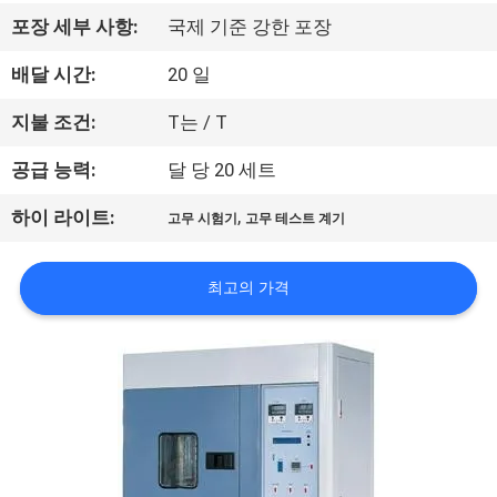
하
포장 세부 사항:
국제 기준 강한 포장
여
배달 시간:
20 일
공
지불 조건:
T는 / T
장
공급 능력:
달 당 20 세트
여
,
하이 라이트:
고무 시험기
고무 테스트 계기
행
최고의 가격
품
질
관
리