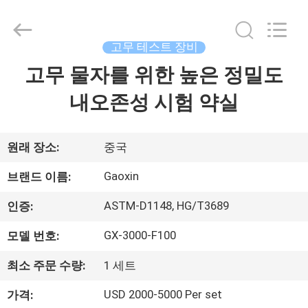
Gaoxin
Testing
Equipment
Co.,
Ltd.，.
고무 테스트 장비
All
Rights
고무 물자를 위한 높은 정밀도
집
Reserved.
Developed
by
ECER
내오존성 시험 약실
제
품
원래 장소:
중국
Gaoxin
브랜드 이름:
우
ASTM-D1148, HG/T3689
인증:
리
GX-3000-F100
모델 번호:
에
최소 주문 수량:
1 세트
대
USD 2000-5000 Per set
가격: