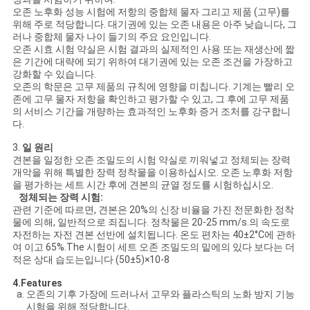
문
오존 노후화 성능 시험에 저항의 중합체 물자 그리고 제품 (고무)를
위해 주로 적당합니다. 대기권에 있는 오존 내용은 아주 낮습니다, 그
을
러나 중합체 물자 나이 들기의 주요 요인입니다.
오존 시효 시험 약실은 시험 결과의 실제적인 사용 또는 재생산에 짧
요
은 기간에 대략에 되기 위하여 대기권에 있는 오존 조건을 가장하고
강화할 수 있습니다.
구
오존의 학문은 고무 제품의 규칙에 영향을 미칩니다. 기계는 빨리 오
존에 고무 물자 저항을 확인하고 평가할 수 있고, 그 후에 고무 제품
의 서비스 기간을 개량하는 효과적인 노후화 증거 조처를 강구합니
하
다.
세
3.
일 원리
견본을 일정한 오존 조밀도의 시험 약실로 끼워넣고 정체되는 장력
요
개악을 위해 특별한 장력 정착물을 이용하십시오. 오존 노후화 저항
을 평가하는 세트 시간 후에 견본의 균열 정도를 시험하십시오.
정체되는 장력 시험:
관련 기준에 따르면, 견본은 20%의 신장 비율을 가진 전문화한 정착
사
물에 의해, 일반적으로 죄집니다. 정착물은 20-25 mm/s.의 속도로
자전하는 자전 견본 선반에 설치됩니다. 온도 편차는 40±2°C에 관하
이
여 이고 65%.The 시험이 세트 오존 조밀도의 밑에의 있다 보다는 더
적은 상대 습도는입니다 (50±5)×10-8
트
4.Features
오존의 기후 가장에 드러나서 고무와 플라스틱의 노화 방지 기능
맵
시험을 위해 적당합니다.