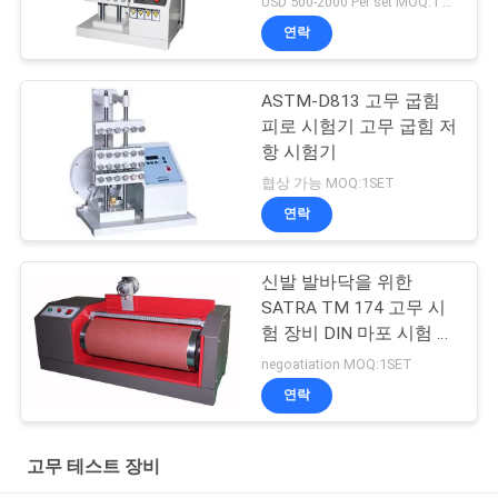
USD 500-2000 Per set MOQ:1 세트
연락
ASTM-D813 고무 굽힘
피로 시험기 고무 굽힘 저
항 시험기
협상 가능 MOQ:1SET
연락
신발 발바닥을 위한
SATRA TM 174 고무 시
험 장비 DIN 마포 시험 장
비
negoatiation MOQ:1SET
연락
고무 테스트 장비