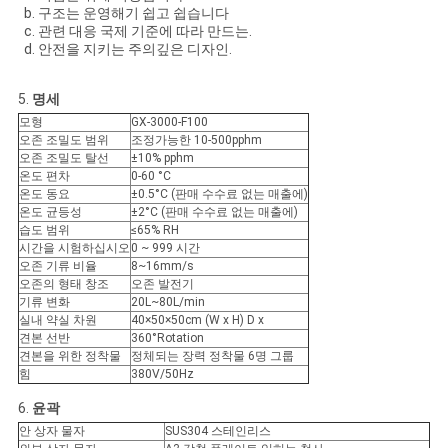
구조는 운영해기 쉽고 쉽습니다
관련 대응 국제 기준에 따라 만드는.
안전을 지키는 주의깊은 디자인.
PRIVACY
POLICY
5.
명세
모형
GX-3000-F100
오존 조밀도 범위
조정가능한 10-500pphm
오존 조밀도 탈선
±10% pphm
온도 편차
0-60 °C
온도 동요
±0.5°C (판매 수수료 없는 매출에)
온도 균등성
±2°C (판매 수수료 없는 매출에)
습도 범위
≤65% RH
시간을 시험하십시오
0 ~ 999 시간
오존 기류 비율
8~16mm/s
오존의 형태 창조
오존 발전기
기류 변화
20L~80L/min
실내 약실 차원
40×50×50cm (W x H) D x
견본 선반
360°Rotation
견본을 위한 정착물
정체되는 장력 정착물 6명 그룹
힘
380V/50Hz
6.
윤곽
안 상자 물자
SUS304 스테인리스