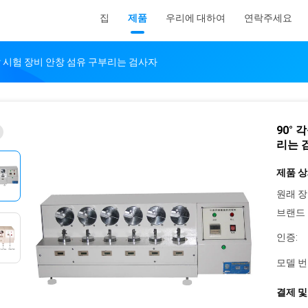
집
제품
우리에 대하여
연락주세요
발 시험 장비 안창 섬유 구부리는 검사자
90°
리는 
제품 상
원래 장
브랜드 
인증:
모델 번
결제 및