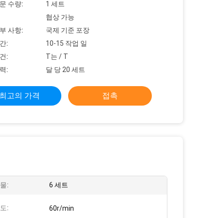
문 수량:
1 세트
협상 가능
부 사항:
국제 기준 포장
간:
10-15 작업 일
건:
T는 / T
력:
달 당 20 세트
최고의 가격
접촉
물:
6 세트
도:
60r/min