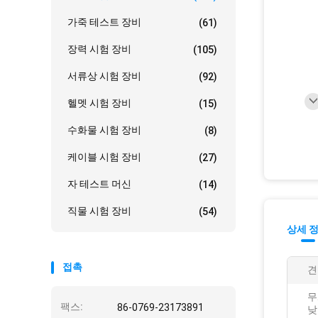
가죽 테스트 장비
(61)
장력 시험 장비
(105)
서류상 시험 장비
(92)
헬멧 시험 장비
(15)
수화물 시험 장비
(8)
케이블 시험 장비
(27)
자 테스트 머신
(14)
직물 시험 장비
(54)
상세 
접촉
견
무
팩스:
86-0769-23173891
낮