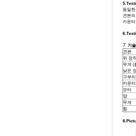
5.Tes
동일한
견본의 
카운터
6.Tes
7.
기술
견본
위 정
무게 (
낮은 
구부리
카운터
모터
양
무게
힘
8.Pict