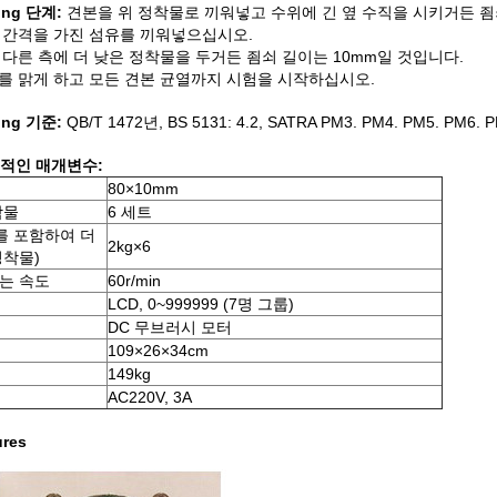
ting 단계:
견본을 위 정착물로 끼워넣고 수위에 긴 옆 수직을 시키거든 죔
 간격을 가진 섬유를 끼워넣으십시오.
다른 측에 더 낮은 정착물을 두거든 죔쇠 길이는 10mm일 것입니다.
를 맑게 하고 모든 견본 균열까지 시험을 시작하십시오.
ting 기준:
QB/T 1472년, BS 5131: 4.2, SATRA PM3. PM4. PM5. PM6. 
적인 매개변수:
80×10mm
착물
6 세트
를 포함하여 더
2kg×6
정착물)
는 속도
60r/min
LCD, 0~999999 (7명 그룹)
DC 무브러시 모터
109×26×34cm
149kg
AC220V, 3A
ures