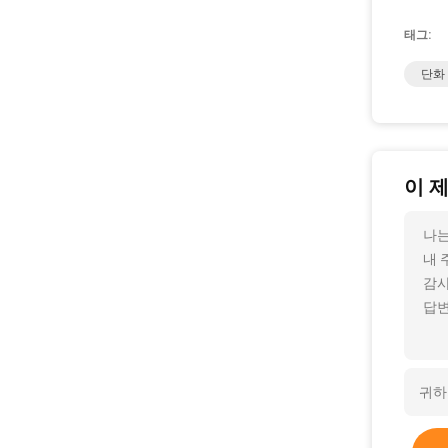
태그:
단화
이 
나는
내 
감사
답변