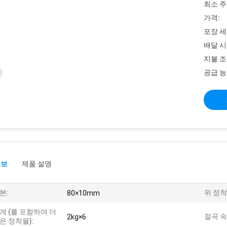
최소 주
가격:
포장 세
배달 시
지불 조
공급 능
정보
제품 설명
본:
위 정착
80×10mm
게 (를 포함하여 더
절곡 속
2kg×6
은 정착물):