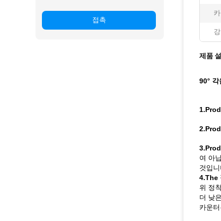
카
접촉
강
제품 
90° 
1.Pro
2.Pro
3.Pro
여 아
것입니
4.Th
위 정착
더 낮은
카운터