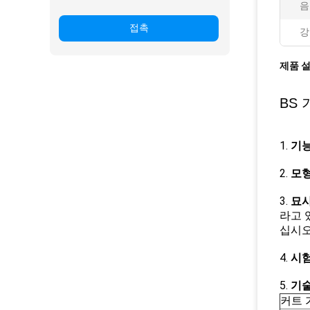
음
접촉
강
제품 
BS
1.
기
2.
모
3.
묘
라고 
십시오
4.
시험
5.
기술
커트 