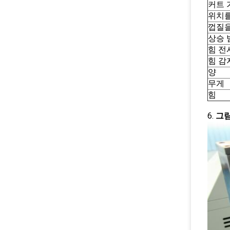
커트 
위치를
껍질을
상승 
힘 전
힘 감
양
무게
힘
6.
그