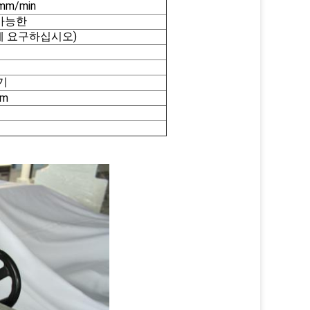
m/min
정가능한
01N에 요구하십시오)
기
mm