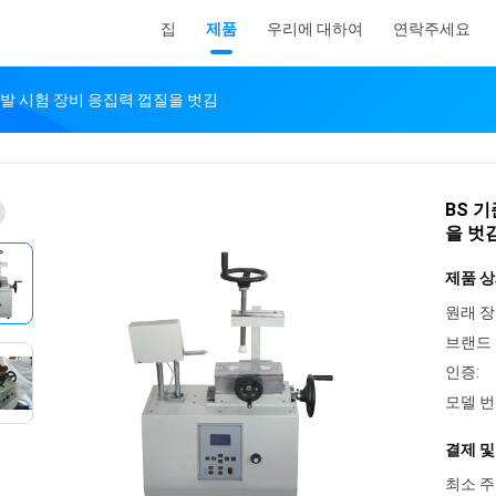
집
제품
우리에 대하여
연락주세요
신발 시험 장비 응집력 껍질을 벗김
BS 
을 벗
제품 상
원래 장
브랜드 
인증:
모델 번
결제 및
최소 주