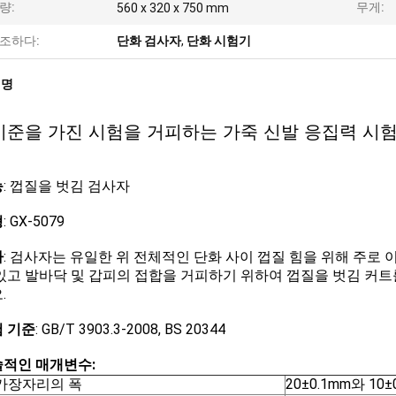
량:
무게:
560 x 320 x 750 mm
조하다:
단화 검사자
,
단화 시험기
설명
 기준을 가진 시험을 거피하는 가죽 신발 응집력 시
능
: 껍질을 벗김 검사자
형
: GX-5079
사
: 검사자는 유일한 위 전체적인 단화 사이 껍질 힘을 위해 주로
있고 발바닥 및 갑피의 접합을 거피하기 위하여 껍질을 벗김 커트를
.
 기준
: GB/T 3903.3-2008, BS 20344
적인 매개변수:
가장자리의 폭
20±0.1mm와 10±