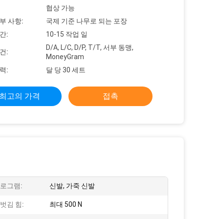
협상 가능
부 사항:
국제 기준 나무로 되는 포장
간:
10-15 작업 일
D/A, L/C, D/P, T/T, 서부 동맹,
건:
MoneyGram
력:
달 당 30 세트
최고의 가격
접촉
프로그램:
신발, 가죽 신발
벗김 힘:
최대 500 N