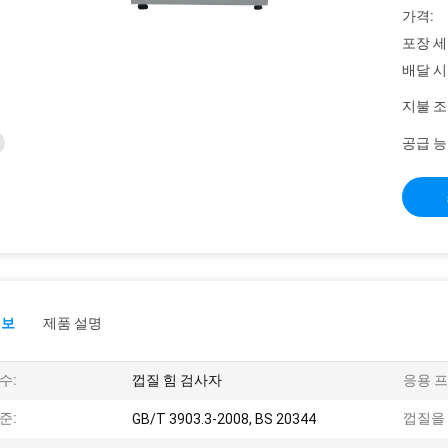
가격:
포장 세
배달 시
지불 조
공급 능
정보
제품 설명
수:
껍질 힘 검사자
응용 
준:
껍질을 
GB/T 3903.3-2008, BS 20344