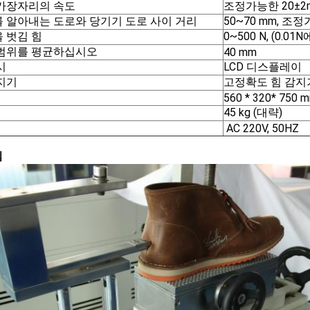
가장자리의 속도
조정가능한 20±2m
 알아내는 도로와 당기기 도로 사이 거리
50~70 mm, 조
 벗김 힘
0~500 N, (0.
범위를 평균하십시오
40 mm
시
LCD 디스플레이
지기
고정확도 힘 감지
560 * 320* 750 
45 kg (대략)
AC 220V, 50HZ
림