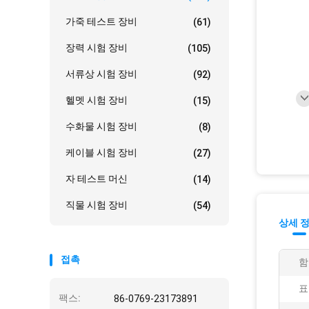
가죽 테스트 장비
(61)
장력 시험 장비
(105)
서류상 시험 장비
(92)
헬멧 시험 장비
(15)
수화물 시험 장비
(8)
케이블 시험 장비
(27)
자 테스트 머신
(14)
직물 시험 장비
(54)
상세 
접촉
함
표
팩스:
86-0769-23173891