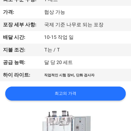
하
여
가격:
협상 가능
포장 세부 사항:
국제 기준 나무로 되는 포장
공
배달 시간:
10-15 작업 일
장
지불 조건:
T는 / T
여
공급 능력:
달 당 20 세트
행
,
하이 라이트:
직업적인 시험 장비
단화 검사자
품
최고의 가격
질
관
리