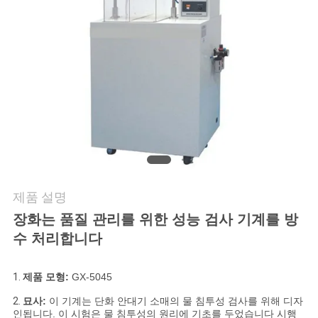
연
락
주
세
요
뉴
제품 설명
스
장화는 품질 관리를 위한 성능 검사 기계를 방
수 처리합니다
인
1.
제품 모형:
GX-5045
용
2.
묘사:
이 기계는 단화 안대기 소매의 물 침투성 검사를 위해 디자
인됩니다. 이 시험은 물 침투성의 원리에 기초를 두었습니다 시행