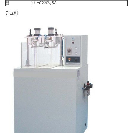
힘
1∮, AC220V, 5A
7.
그림
PRIVACY
POLICY