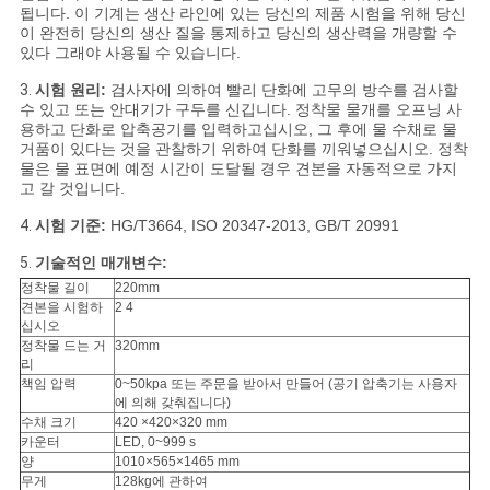
문
됩니다. 이 기계는 생산 라인에 있는 당신의 제품 시험을 위해 당신
이 완전히 당신의 생산 질을 통제하고 당신의 생산력을 개량할 수
을
있다 그래야 사용될 수 있습니다.
3.
시험 원리:
검사자에 의하여 빨리 단화에 고무의 방수를 검사할
요
수 있고 또는 안대기가 구두를 신깁니다. 정착물 물개를 오프닝 사
용하고 단화로 압축공기를 입력하고십시오, 그 후에 물 수채로 물
구
거품이 있다는 것을 관찰하기 위하여 단화를 끼워넣으십시오. 정착
물은 물 표면에 예정 시간이 도달될 경우 견본을 자동적으로 가지
하
고 갈 것입니다.
세
4.
시험 기준:
HG/T3664, ISO 20347-2013, GB/T 20991
5.
기술적인 매개변수:
요
정착물 길이
220mm
견본을 시험하
2 4
십시오
사
정착물 드는 거
320mm
리
책임 압력
0~50kpa 또는 주문을 받아서 만들어 (공기 압축기는 사용자
이
에 의해 갖춰집니다)
수채 크기
420 ×420×320 mm
트
카운터
LED, 0~999 s
양
1010×565×1465 mm
맵
무게
128kg에 관하여