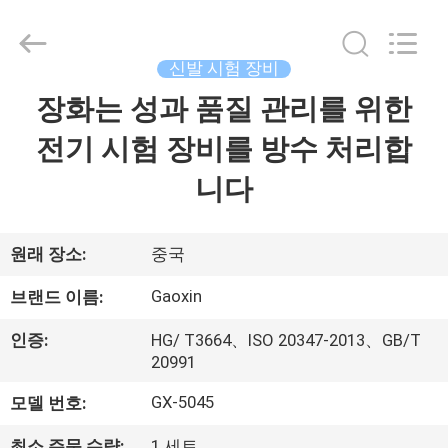
Testing
Equipment
Co.,
Ltd.，.
신발 시험 장비
All
Rights
Reserved.
장화는 성과 품질 관리를 위한
집
Developed
by
ECER
전기 시험 장비를 방수 처리합
제
니다
품
원래 장소:
중국
우
Gaoxin
브랜드 이름:
리
인증:
HG/ T3664、ISO 20347-2013、GB/T
에
20991
대
GX-5045
모델 번호:
최소 주문 수량:
1 세트