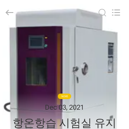
Gaoxin
Testing
Equipment
Co.,
Ltd.，.
All
Rights
집
Reserved.
Developed
by
ECER
제
품
우
리
NEWS
에
Dec 03, 2021
대
항온항습 시험실 유지