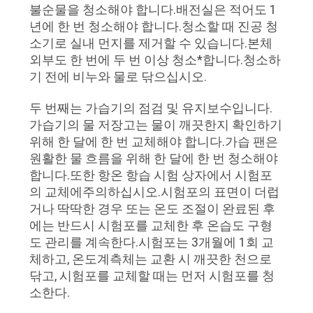
불순물을 청소해야 합니다.배전실은 적어도 1
연
년에 한 번 청소해야 합니다.청소할 때 진공 청
소기로 실내 먼지를 제거할 수 있습니다.본체
락
외부도 한 번에 두 번 이상 청소*합니다.청소하
기 전에 비누와 물로 닦으십시오.
주
두 번째는 가습기의 점검 및 유지보수입니다.
세
가습기의 물 저장고는 물이 깨끗한지 확인하기
요
위해 한 달에 한 번 교체해야 합니다.가습 팬은
원활한 물 흐름을 위해 한 달에 한 번 청소해야
합니다.또한 항온 항습 시험 상자에서 시험포
뉴
의 교체에주의하십시오.시험포의 표면이 더럽
거나 딱딱한 경우 또는 온도 조절이 완료된 후
스
에는 반드시 시험포를 교체한 후 온습도 구형
도 관리를 계속한다.시험포는 3개월에 1회 교
체하고, 온도계측체는 교환 시 깨끗한 천으로
인
닦고, 시험포를 교체할 때는 먼저 시험포를 청
용
소한다.