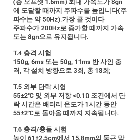
(총 오프셋 1.6mm) 최대 가속도가 8gn
문
에 도달할 때까지 주파수를 높입니다(주
을
파수는 약 50Hz).가장 클 것이다
요
주파수가 200Hz로 증가할 때까지 가속
도는 8gn으로 유지됩니다.
구
하
T.4 충격 시험
150g, 6ms 또는 50g, 11ms 반 사인 충
세
격, 각 설치 방향으로 3회, 총 18회;
요
T.5 외부 단락 시험
55±2℃ 및 외부 저항 <0.1Ω 조건에서 단
사
락 시간은 배터리 온도가 1시간 동안
이
55±2℃로 돌아올 때까지 지속됩니다.
트
T.6 충격/충돌 시험
맵
높이 61±2.5cm에서 15.8mm의 둥근 막