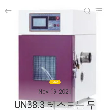
Gaoxin
Testing
Equipment
Co.,
Ltd.，.
All
Rights
집
Reserved.
Developed
by
ECER
제
품
우
리
NEWS
에
Nov 19, 2021
대
UN38.3 테스트는 무