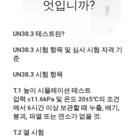
하
엇입니까?
여
공
UN38.3 테스트란?
장
UN38.3 시험 항목 및 심사 시험 자격 기
여
준
행
UN38.3 시험 항목
T.1 높이 시뮬레이션 테스트
품
압력 ≤11.6kPa 및 온도 20±5℃의 조건
질
에서 6시간 이상 보관할 때 누출, 배기,
관
붕괴, 파열 또는 연소가 없을 것.
리
T.2 열 시험