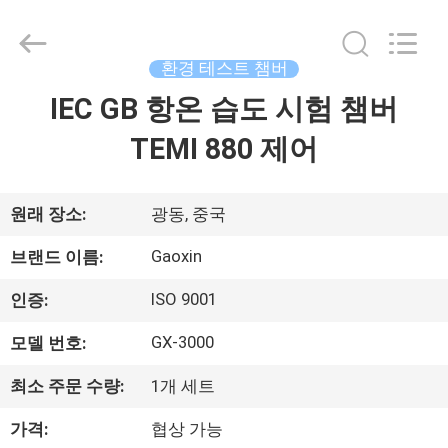
Dongguan
Gaoxin
Testing
Equipment
Co.,
환경 테스트 챔버
Ltd.，.
All
Rights
IEC GB 항온 습도 시험 챔버
집
Reserved.
Developed
by
TEMI 880 제어
ECER
제
품
원래 장소:
광동, 중국
Gaoxin
브랜드 이름:
우
ISO 9001
인증:
리
GX-3000
모델 번호:
에
최소 주문 수량:
1개 세트
대
가격:
협상 가능