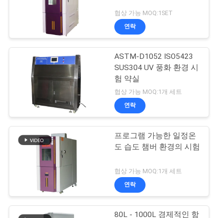
협상 가능 MOQ:1SET
연락
ASTM-D1052 ISO5423
SUS304 UV 풍화 환경 시
험 약실
협상 가능 MOQ:1개 세트
연락
프로그램 가능한 일정온
도 습도 챔버 환경의 시험
협상 가능 MOQ:1개 세트
연락
80L - 1000L 경제적인 항