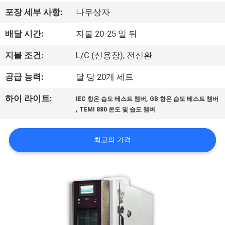
하
포장 세부 사항:
나무상자
여
배달 시간:
지불 20-25 일 뒤
공
지불 조건:
L/C (신용장), 전신환
장
공급 능력:
달 당 20개 세트
여
,
하이 라이트:
IEC 항온 습도 테스트 챔버
GB 항온 습도 테스트 챔버
,
TEMI 880 온도 및 습도 챔버
행
최고의 가격
품
질
관
리