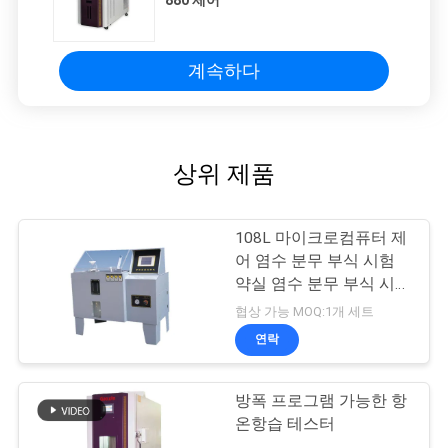
880 제어
계속하다
상위 제품
108L 마이크로컴퓨터 제
어 염수 분무 부식 시험
약실 염수 분무 부식 시험
약실
협상 가능 MOQ:1개 세트
연락
방폭 프로그램 가능한 항
온항습 테스터