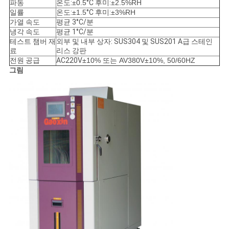
문
파동
온도:
±0.5
°C 후미:
±2.5%RH
일률
온도:
±1.5
°C 후미:
±3%RH
가열 속도
평균 3°C/분
을
냉각 속도
평균 1°C/분
테스트 챔버 재
외부 및 내부 상자: SUS304 및 SUS201 A급 스테인
요
료
리스 강판
전원 공급
AC220V
±10% 또는 AV380V±10%, 50/60HZ
구
그림
하
세
요
사
이
트
맵