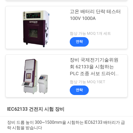
고온 배터리 단락 테스터
100V 1000A
협상 가능 MOQ:1개 세트
연락
장비 국제전기기술위원
회 62133을 시험하는
PLC 조종 서보 드라이브
배터리 분쇄
협상 가능 MOQ:1SET
연락
IEC62133 건전지 시험 장비
장비 드롭 높이 300~1500mm을 시험하는 IEC62133 배터리가 급
락 시험을 받습니다