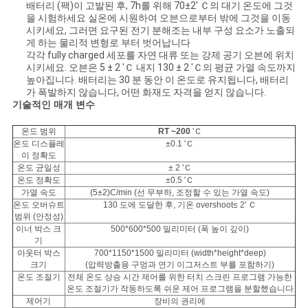
문
배터리 (팩)이 고발된 후, 7h를 위해 70±2' Ｃ의 대기 온도에 그것
을 시험하세요 실온에 시원하여 오븐으로부터 밖에 그것을 이동
시키세요, 그러면 요구된 전기 분해조는 내부 구성 요소가 노출되
을
게 하는 물리적 변형로 부터 벗어납니다
각각 fully charged 세포를 자연 대류 또는 강제 공기 오븐에 위치
요
시키세요. 오븐은 5 ± 2 'Ｃ 내지 130 ± 2 'Ｃ의 평균 가열 속도까지
높아집니다. 배터리는 30 분 동안 이 온도로 유지됩니다, 배터리
구
가 폭발하지 않습니다, 어떤 화재도 자격을 얻지 않습니다.
기술적인 매개 변수
하
온도 범위
RT ~200
'Ｃ
세
온도 디스플레
±0.1 'Ｃ
이 정확도
요
온도 균일성
± 2 'Ｃ
온도 정확도
±0.5 'Ｃ
가열 속도
(5±2)C/min (선 무부하, 조정할 수 있는 가열 속도)
온도 오버슈트
130 도에 도달한 후, 기온 overshoot≤ 2' Ｃ
사
범위 (안정성)
이너 박스 크
500*600*500 밀리미터 (폭 높이 깊이)
기
이
아웃터 박스
700*1150*1500 밀리미터 (width*height*deep)
크기
(압력방출용 구멍과 연기 이그저스트 부를 포함하기)
트
온도 조절기
전체 온도 상승 시간 제어를 위한 터치 스크린 프로그램 가능한
온도 조절기가 작동하도록 쉬운 제어 프로그램을 분할했습니다
맵
제어기
장비의 권리에