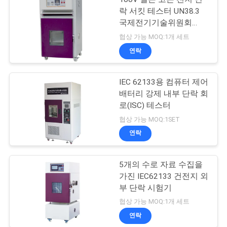
락 서킷 테스터 UN38.3
국제전기기술위원회
62133
협상 가능 MOQ:1개 세트
연락
IEC 62133용 컴퓨터 제어
배터리 강제 내부 단락 회
로(ISC) 테스터
협상 가능 MOQ:1SET
연락
5개의 수로 자료 수집을
가진 IEC62133 건전지 외
부 단락 시험기
협상 가능 MOQ:1개 세트
연락