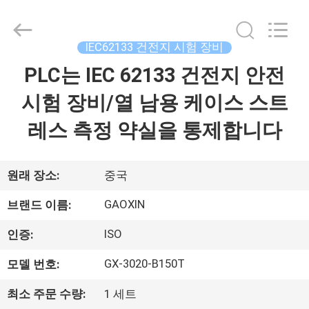
2025
Dongguan
Gaoxin
Testing
Equipment
IEC62133 건전지 시험 장비
Co.,
Ltd.，.
All
PLC는 IEC 62133 건전지 안전
집
Rights
Reserved.
Developed
시험 장비/열 남용 케이스 스트
by
ECER
제
레스 측정 약실을 통제합니다
품
원래 장소:
중국
우
GAOXIN
브랜드 이름:
리
ISO
인증:
에
GX-3020-B150T
모델 번호:
대
최소 주문 수량:
1 세트