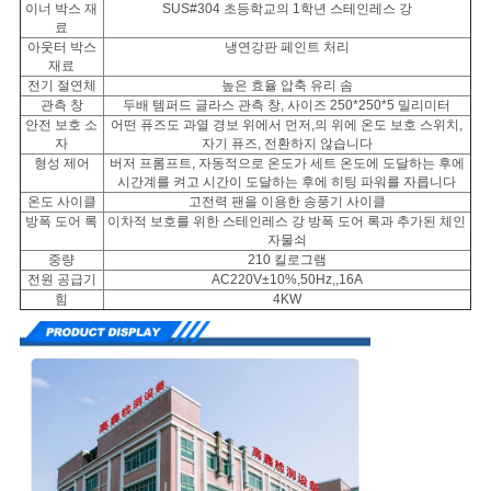
이너 박스 재
SUS#304 초등학교의 1학년 스테인레스 강
료
아웃터 박스
냉연강판 페인트 처리
PRIVACY
재료
전기 절연체
높은 효율 압축 유리 솜
POLICY
관측 창
두배 템퍼드 글라스 관측 창, 사이즈 250*250*5 밀리미터
안전 보호 소
어떤 퓨즈도 과열 경보 위에서 먼저,의 위에 온도 보호 스위치,
자
자기 퓨즈, 전환하지 않습니다
형성 제어
버저 프롬프트, 자동적으로 온도가 세트 온도에 도달하는 후에
시간계를 켜고 시간이 도달하는 후에 히팅 파워를 자릅니다
온도 사이클
고전력 팬을 이용한 송풍기 사이클
방폭 도어 록
이차적 보호를 위한 스테인레스 강 방폭 도어 록과 추가된 체인
자물쇠
중량
210 킬로그램
전원 공급기
AC220V±10%,50Hz,,16A
힘
4KW