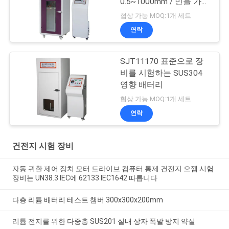
0.5~1000mm / 민을 가속
시킵니다
협상 가능 MOQ:1개 세트
연락
SJT11170 표준으로 장
비를 시험하는 SUS304
영향 배터리
협상 가능 MOQ:1개 세트
연락
건전지 시험 장비
자동 귀환 제어 장치 모터 드라이브 컴퓨터 통제 건전지 으깸 시험
장비는 UN38.3 IEC에 62133 IEC1642 따릅니다
다층 리튬 배터리 테스트 챔버 300x300x200mm
리튬 전지를 위한 다중층 SUS201 실내 상자 폭발 방지 약실