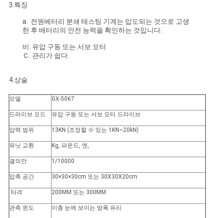
3.특징
a. 전원베터리 분쇄 테스팅 기계는 압도되는 것으로 고생
PRIVACY
한 후 배터리의 안전 능력을 확인하는 것입니다.
POLICY
비. 유압 구동 또는 서보 모터
Ｃ. 관리가 쉽다.
4.상술
모델
GX-5067
드라이브 모드
유압 구동 또는 서보 모터 드라이브
압력 범위
13KN (조정할 수 있는 1KN~20kN)
유닛 교환
Kg, 파운드, 엔,
결의안
1/10000
압축 공간
30×30×30cm 또는 30X30X20cm
타격
200MM 또는 300MM
관측 윈도
이층 눈에 보이는 방폭 유리