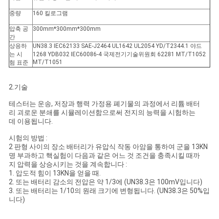
문
중량
160 킬로그램
을
압축 공
300mm*300mm*300mm
간
요
상응하
UN38.3 IEC62133 SAE-J2464 UL1642 UL2054 YD/T2344.1 야드
는 시
1268 YDB032 IEC60086-4 국제전기기술위원회 62281 MT/T1052
구
MT/T1051
험 표준
하
2.기술
세
테스터는 운송, 저장과 행력 가정용 폐기물의 과정에서 리튬 배터
리 괴로운 분쇄를 시뮬레이션함으로써 전지의 능력을 시험하는
요
데 이용됩니다.
시험의 방법 :
2 판형 사이의 장소 배터리가 유압식 작동 아암을 통하여 군을 13KN
사
명 부과하고 핵실험이 다음과 같은 어느 것 조건을 충족시킬 때까
지 압력을 상승시키는 것을 계속합니다 :
1. 압도적 힘이 13KN을 얻을 때.
이
2. 또는 배터리 감소의 전압은 약 1/3에 (UN38.3은 100mV입니다)
3. 또는 배터리는 1/10의 원래 크기에 변형됩니다. (UN38.3은 50%입
트
니다)
맵