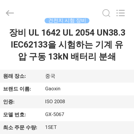
Dongguan
Gaoxin
Testing
Equipment
Co.,
건전지 시험 장비
Ltd.，.
All
장비 UL 1642 UL 2054 UN38.3
집
Rights
Reserved.
Developed
IEC62133을 시험하는 기계 유
by
ECER
제
압 구동 13kN 배터리 분쇄
품
원래 장소:
중국
우
Gaoxin
브랜드 이름:
리
ISO 2008
인증:
에
GX-5067
모델 번호:
대
1SET
최소 주문 수량: