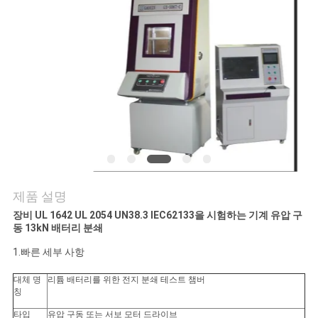
연
락
주
세
요
뉴
제품 설명
스
장비 UL 1642 UL 2054 UN38.3 IEC62133을 시험하는 기계 유압 구
동 13kN 배터리 분쇄
1.빠른 세부 사항
인
대체 명
리튬 배터리를 위한 전지 분쇄 테스트 챔버
칭
용
타입
유압 구동 또는 서보 모터 드라이브