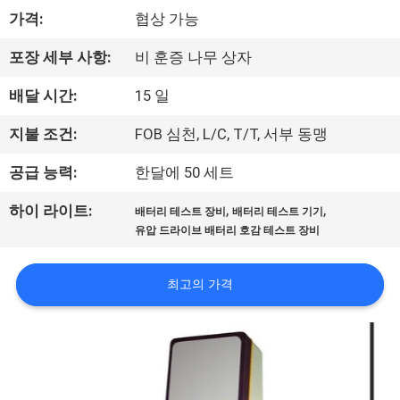
하
가격:
협상 가능
여
포장 세부 사항:
비 훈증 나무 상자
공
배달 시간:
15 일
장
지불 조건:
FOB 심천, L/C, T/T, 서부 동맹
여
공급 능력:
한달에 50 세트
행
,
,
하이 라이트:
배터리 테스트 장비
배터리 테스트 기기
유압 드라이브 배터리 호감 테스트 장비
품
최고의 가격
질
관
리