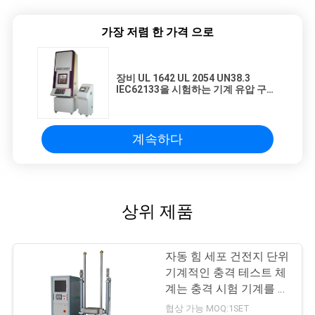
가장 저렴 한 가격 으로
장비 UL 1642 UL 2054 UN38.3
IEC62133을 시험하는 기계 유압 구동
13kN 배터리 분쇄
계속하다
상위 제품
자동 힘 세포 건전지 단위
기계적인 충격 테스트 체
계는 충격 시험 기계를 가
속합니다
협상 가능 MOQ:1SET