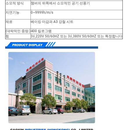
소모적 방식
챔버의 뒤쪽에서 소모적인 공기 선풍기
지연기능
0~9999h/m/s
재료
베이킹 마감과 A3 강철 시트
(대략적인 중량.)
400 킬로그램
힘
3∮,220V 50/60HZ 또는 3∮,380V 50/60HZ 또는 특정합니다