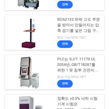
연락
IEC62133 하락 고도 주문
을 받아서 만들어지는 압
축 공기를 넣은 그립 구조
세포 건전지 전자공학 자
협상 가능 MOQ:1SET
유로운 하락 시험기
연락
PLC는 SJ/T 11170 UL
2054년, GB/T18287를
위한 1 못 침투 건전지 시
험 장비에서 모두를 통제
협상 가능 MOQ:1SET
합니다
연락
정확도 ±0.5% 낙하 시험
기계 시험은