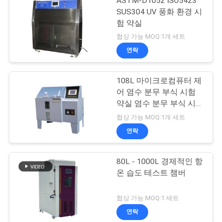
ASTM-D1052 ISO5423
SUS304 UV 풍화 환경 시
험 약실
협상 가능 MOQ:1개 세트
연락
108L 마이크로컴퓨터 제
어 염수 분무 부식 시험
약실 염수 분무 부식 시험
약실
협상 가능 MOQ:1개 세트
연락
80L - 1000L 경제적인 항
온 습도 테스트 챔버
협상 가능 MOQ:1 세트
연락