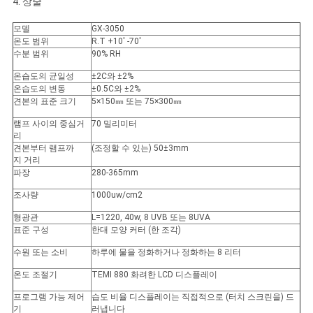
4. 상술
모델
GX-3050
온도 범위
R.T +10' -70'
수분 범위
90% RH
온습도의 균일성
±2C와 ±2%
온습도의 변동
±0.5C와 ±2%
견본의 표준 크기
5×150㎜ 또는 75×300㎜
램프 사이의 중심거
70 밀리미터
리
견본부터 램프까
(조정할 수 있는) 50±3mm
지 거리
파장
280-365mm
조사량
1000uw/cm2
형광관
L=1220, 40w, 8 UVB 또는 8UVA
표준 구성
한대 모양 커터 (한 조각)
수원 또는 소비
하루에 물을 정화하거나 정화하는 8 리터
온도 조절기
TEMI 880 화려한 LCD 디스플레이
프로그램 가능 제어
습도 비율 디스플레이는 직접적으로 (터치 스크린을) 드
기
러냅니다