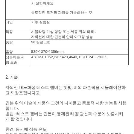
문
서 실험하세요
풍토적인 조건과 과정을 가속화하는 것
을
타입
기후 실험실
요
특징
시뮬라팅 기상 영향 또는 제품 위의 피해 ;
자외선에 대한 견본의 안티-아그링 성능
구
중량
56 킬로그램
하
음량
530*1370*1350mm
상응하는 시
ASTM-D1052,ISO5423,4643, HG/T 2411-2006
세
험 표준
요
2. 기술
자외선 내노화성 테스트 챔버는 햇빛, 비의 파손력을 시뮬레이션하
고 재창조합니다고
사
견본 위의 이슬이 제품의 그것의 나이들고 풍토적 저항 성능을 시험
이
합니다.
방법 : 테스트 챔버는 견본이 통제된 태양 광선과 수분에 노출시키
트
게 할 것입니다
환경, 동시에 상승 온도.
맵