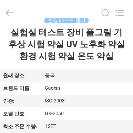
Gaoxin
Testing
Equipment
Co.,
Ltd.，.
환경 테스트 챔버
All
Rights
실험실 테스트 장비 풀그릴 기
집
Reserved.
Developed
by
ECER
후상 시험 약실 UV 노후화 약실
제
환경 시험 약실 온도 약실
품
원래 장소:
중국
우
Gaoxin
브랜드 이름:
리
ISO 2008
인증:
에
GX-3050
모델 번호:
대
1SET
최소 주문 수량: