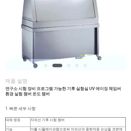
연
락
주
세
요
뉴
제품 설명
스
연구소 시험 장비 프로그램 가능한 기후 실험실 UV 에이징 체임버
환경 실험 챔버 온도 챔버
1. 빠른 세부 사항
인
대체 명칭
자외선 기후 시험 챔버
용
기능
더를 시뮬레이션함으로써 자외선과 풍화작용 손상을 견본에