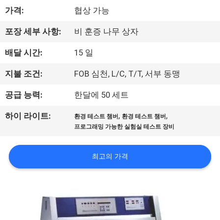
하
가격:
협상 가능
여
포장 세부 사항:
비 훈증 나무 상자
공
배달 시간:
15 일
장
지불 조건:
FOB 심천, L/C, T/T, 서부 동맹
여
공급 능력:
한달에 50 세트
행
,
,
하이 라이트:
환경 테스트 챔버
환경 테스트 챔버
프로그래밍 가능한 실험실 테스트 장비
품
최고의 가격
질
관
리