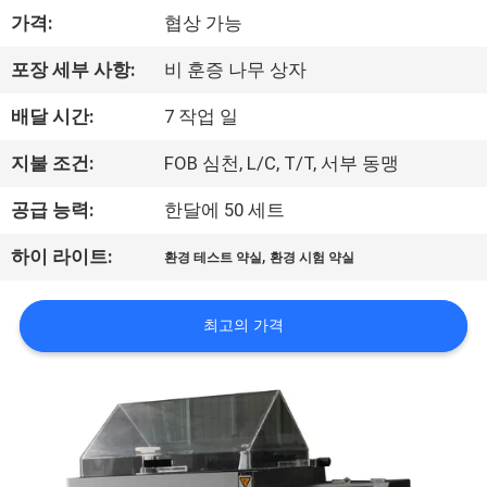
하
가격:
협상 가능
여
포장 세부 사항:
비 훈증 나무 상자
공
배달 시간:
7 작업 일
장
지불 조건:
FOB 심천, L/C, T/T, 서부 동맹
여
공급 능력:
한달에 50 세트
행
,
하이 라이트:
환경 테스트 약실
환경 시험 약실
품
최고의 가격
질
관
리