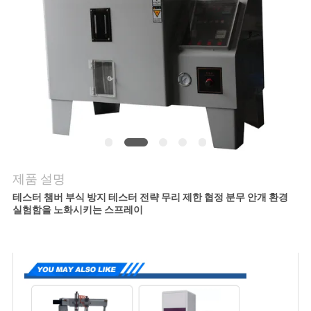
연
락
주
세
요
제품 설명
뉴
테스터 챔버 부식 방지 테스터 전략 무리 제한 협정 분무 안개 환경
실험함을 노화시키는 스프레이
스
인
용