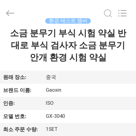
Dongguan
Gaoxin
Testing
Equipment
Co.,
환경 테스트 챔버
Ltd.，.
All
Rights
소금 분무기 부식 시험 약실 반
집
Reserved.
Developed
by
대로 부식 검사자 소금 분무기
ECER
제
안개 환경 시험 약실
품
원래 장소:
중국
우
Gaoxin
브랜드 이름:
리
ISO
인증:
에
GX-3040
모델 번호:
대
1SET
최소 주문 수량: