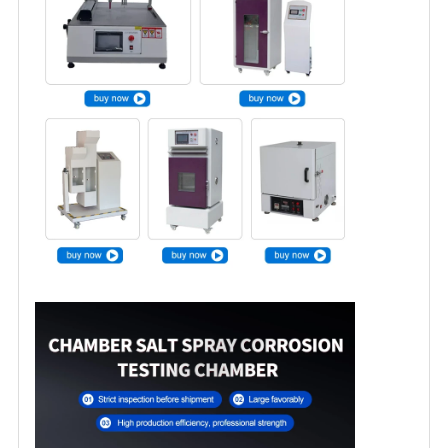
문
을
요
구
하
세
요
사
이
트
맵